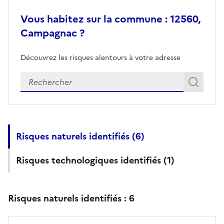
Vous habitez sur la commune : 12560,
Campagnac ?
Découvrez les risques alentours à votre adresse
Veuillez renseigner votre adresse exacte
Rech
Recherch
Risques naturels identifiés (
6
)
Risques technologiques identifiés (
1
)
Risques naturels identifiés :
6