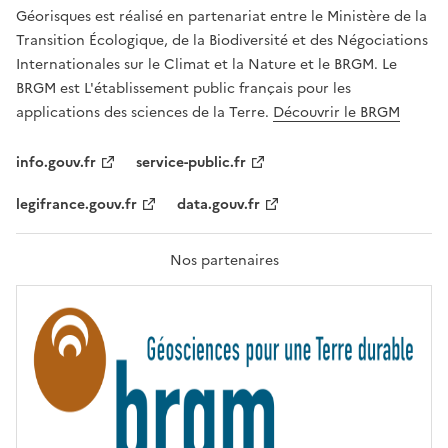
R
Géorisques est réalisé en partenariat entre le Ministère de la
T
É
Transition Écologique, de la Biodiversité et des Négociations
,
Internationales sur le Climat et la Nature et le BRGM. Le
É
G
BRGM est L'établissement public français pour les
A
applications des sciences de la Terre.
Découvrir le BRGM
L
I
T
info.gouv.fr
service-public.fr
É
,
legifrance.gouv.fr
data.gouv.fr
F
R
A
T
Nos partenaires
E
R
N
I
T
É