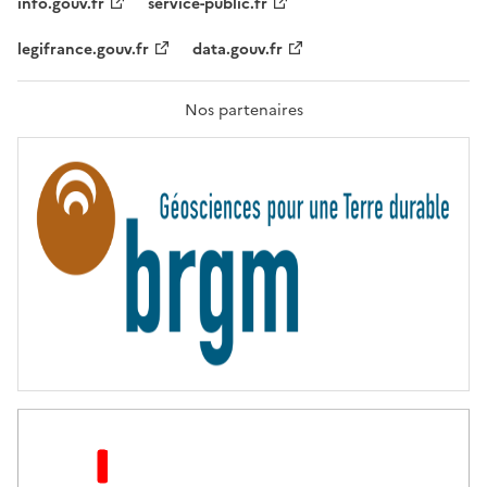
info.gouv.fr
service-public.fr
É
,
legifrance.gouv.fr
data.gouv.fr
F
R
A
T
Nos partenaires
E
R
N
I
T
É