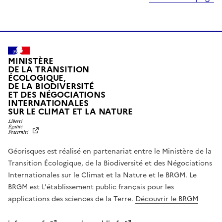
MINISTÈRE
DE LA TRANSITION
ÉCOLOGIQUE,
DE LA BIODIVERSITÉ
ET DES NÉGOCIATIONS
INTERNATIONALES
L
SUR LE CLIMAT ET LA NATURE
I
B
E
R
Géorisques est réalisé en partenariat entre le Ministère de la
T
É
Transition Écologique, de la Biodiversité et des Négociations
,
Internationales sur le Climat et la Nature et le BRGM. Le
É
G
BRGM est L'établissement public français pour les
A
applications des sciences de la Terre.
Découvrir le BRGM
L
I
T