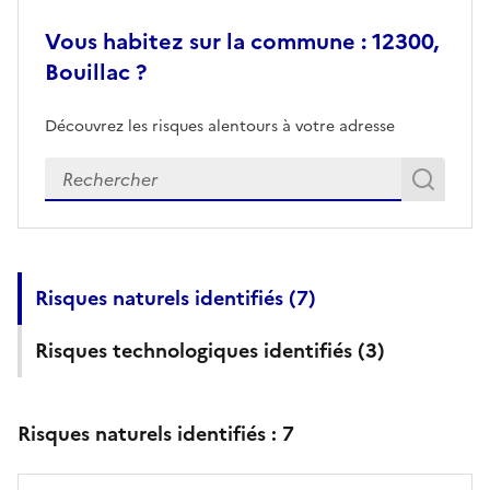
Vous habitez sur la commune : 12300,
Bouillac ?
Découvrez les risques alentours à votre adresse
Veuillez renseigner votre adresse exacte
Rech
Recherch
Risques naturels identifiés (
7
)
Risques technologiques identifiés (
3
)
Risques naturels identifiés :
7