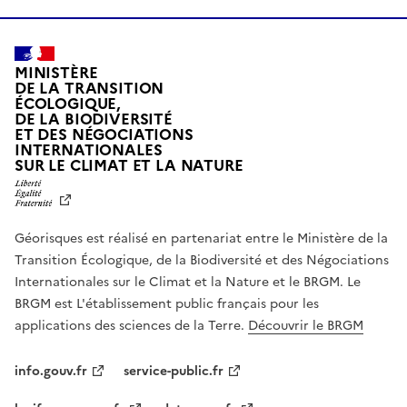
MINISTÈRE
DE LA TRANSITION
ÉCOLOGIQUE,
DE LA BIODIVERSITÉ
ET DES NÉGOCIATIONS
INTERNATIONALES
L
SUR LE CLIMAT ET LA NATURE
I
B
E
R
Géorisques est réalisé en partenariat entre le Ministère de la
T
É
Transition Écologique, de la Biodiversité et des Négociations
,
Internationales sur le Climat et la Nature et le BRGM. Le
É
G
BRGM est L'établissement public français pour les
A
applications des sciences de la Terre.
Découvrir le BRGM
L
I
T
info.gouv.fr
service-public.fr
É
,