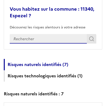
Vous habitez sur la commune : 11340,
Espezel ?
Découvrez les risques alentours à votre adresse
Veuillez renseigner votre adresse exacte
Rech
Recherch
Risques naturels identifiés (
7
)
Risques technologiques identifiés (
1
)
Risques naturels identifiés :
7