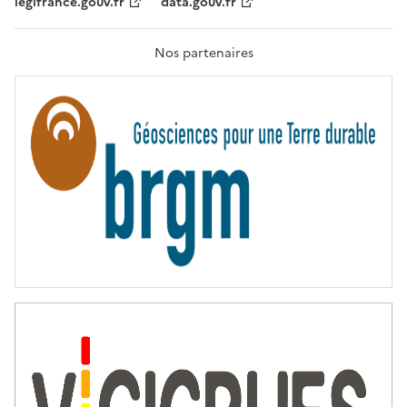
legifrance.gouv.fr
data.gouv.fr
F
R
A
T
Nos partenaires
E
R
N
I
T
É