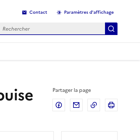
Contact
Paramètres d'affichage
echercher
Recherche
buise
Partager la page
Partager sur Facebook
Partager par email
Copier dans le p
Imprimer