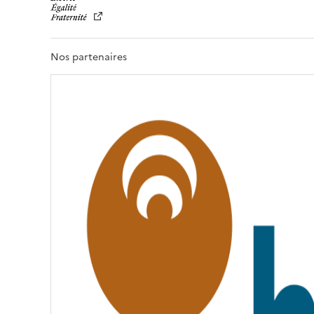
B
E
R
T
Nos partenaires
É
,
É
G
A
L
I
T
É
,
F
R
A
T
E
R
N