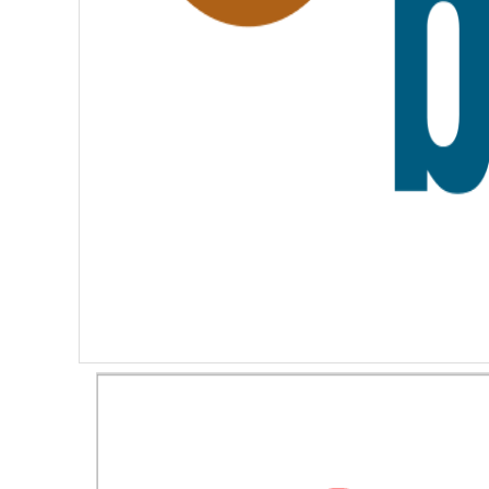
I
T
É