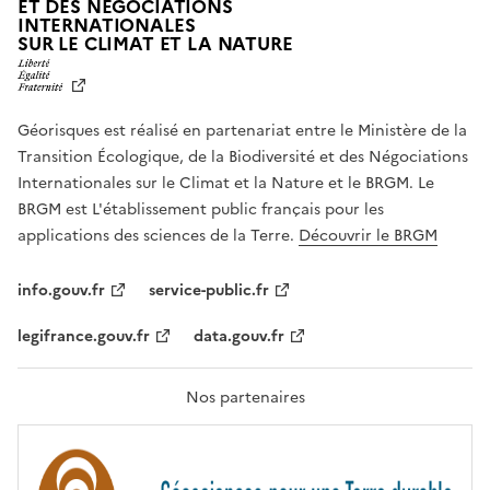
ET DES NÉGOCIATIONS
INTERNATIONALES
L
SUR LE CLIMAT ET LA NATURE
I
B
E
R
Géorisques est réalisé en partenariat entre le Ministère de la
T
É
Transition Écologique, de la Biodiversité et des Négociations
,
Internationales sur le Climat et la Nature et le BRGM. Le
É
G
BRGM est L'établissement public français pour les
A
applications des sciences de la Terre.
Découvrir le BRGM
L
I
T
info.gouv.fr
service-public.fr
É
,
legifrance.gouv.fr
data.gouv.fr
F
R
A
T
Nos partenaires
E
R
N
I
T