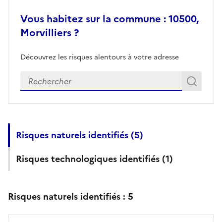
Vous habitez sur la commune : 10500,
Morvilliers ?
Découvrez les risques alentours à votre adresse
Veuillez renseigner votre adresse exacte
Rech
Recherch
Risques naturels identifiés (
5
)
Risques technologiques identifiés (
1
)
Risques naturels identifiés :
5