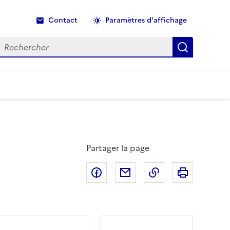
Contact
Paramètres d'affichage
echercher
Recherche
Partager la page
Partager sur Facebook
Partager par email
Copier dans le p
Imprimer