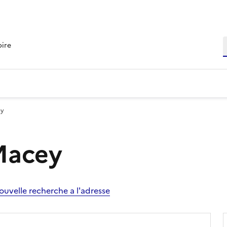
R
oire
ey
 Macey
ouvelle recherche a l'adresse