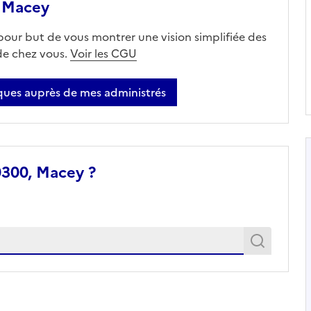
 Macey
 pour but de vous montrer une vision simplifiée des
 de chez vous.
Voir les CGU
ues auprès de mes administrés
0300, Macey ?
Recher
Recherche