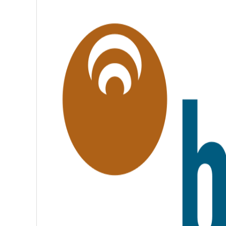
É
G
A
L
I
T
É
,
F
R
A
T
E
R
N
I
T
É