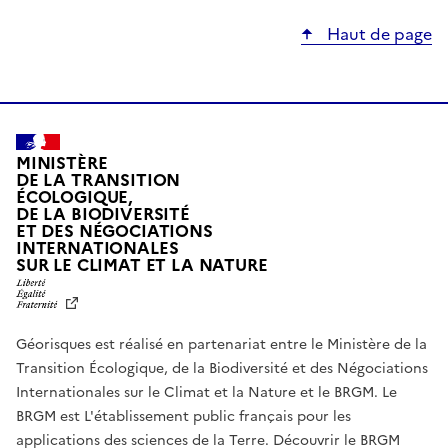
Haut de page
MINISTÈRE
DE LA TRANSITION
ÉCOLOGIQUE,
DE LA BIODIVERSITÉ
ET DES NÉGOCIATIONS
INTERNATIONALES
L
SUR LE CLIMAT ET LA NATURE
I
B
E
R
Géorisques est réalisé en partenariat entre le Ministère de la
T
É
Transition Écologique, de la Biodiversité et des Négociations
,
Internationales sur le Climat et la Nature et le BRGM. Le
É
G
BRGM est L'établissement public français pour les
A
applications des sciences de la Terre.
Découvrir le BRGM