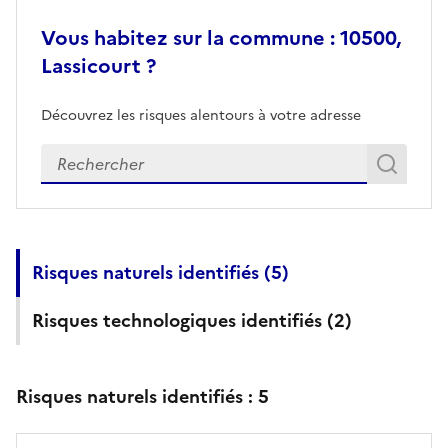
Vous habitez sur la commune : 10500,
Lassicourt ?
Découvrez les risques alentours à votre adresse
Veuillez renseigner votre adresse exacte
Rech
Recherch
Risques naturels identifiés (
5
)
Risques technologiques identifiés (
2
)
Risques naturels identifiés :
5