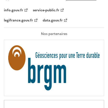
L
I
T
info.gouv.fr
service-public.fr
É
,
legifrance.gouv.fr
data.gouv.fr
F
R
A
T
Nos partenaires
E
R
N
I
T
É