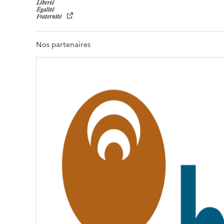
I
B
E
R
T
Nos partenaires
É
,
É
G
A
L
I
T
É
,
F
R
A
T
E
R
N