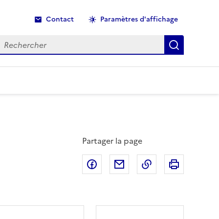
Contact
Paramètres d'affichage
echercher
Recherche
Partager la page
Partager sur Facebook
Partager par email
Copier dans le p
Imprimer