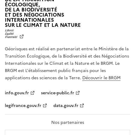
ÉCOLOGIQUE,
DE LA BIODIVERSITÉ
ET DES NÉGOCIATIONS
INTERNATIONALES
L
SUR LE CLIMAT ET LA NATURE
I
B
E
R
Géorisques est réalisé en partenariat entre le Ministère de la
T
É
Transition Écologique, de la Biodiversité et des Négociations
,
Internationales sur le Climat et la Nature et le BRGM. Le
É
G
BRGM est L'établissement public français pour les
A
applications des sciences de la Terre.
Découvrir le BRGM
L
I
T
info.gouv.fr
service-public.fr
É
,
legifrance.gouv.fr
data.gouv.fr
F
R
A
T
Nos partenaires
E
R