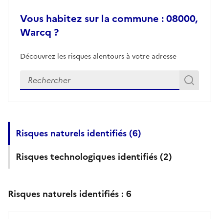
Vous habitez sur la commune : 08000,
Warcq ?
Découvrez les risques alentours à votre adresse
Veuillez renseigner votre adresse exacte
Rech
Recherch
Risques naturels identifiés (
6
)
Risques technologiques identifiés (
2
)
Risques naturels identifiés :
6