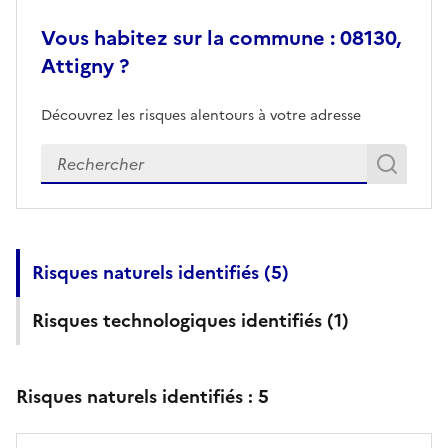
Vous habitez sur la commune : 08130,
Attigny ?
Découvrez les risques alentours à votre adresse
Veuillez renseigner votre adresse exacte
Rech
Recherch
Risques naturels identifiés (
5
)
Risques technologiques identifiés (
1
)
Risques naturels identifiés :
5