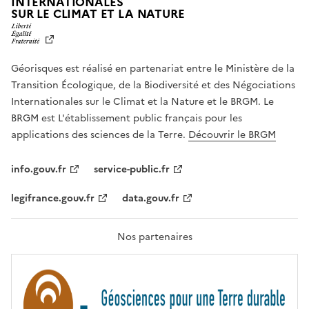
INTERNATIONALES
L
SUR LE CLIMAT ET LA NATURE
I
B
E
R
Géorisques est réalisé en partenariat entre le Ministère de la
T
É
Transition Écologique, de la Biodiversité et des Négociations
,
Internationales sur le Climat et la Nature et le BRGM. Le
É
G
BRGM est L'établissement public français pour les
A
applications des sciences de la Terre.
Découvrir le BRGM
L
I
T
info.gouv.fr
service-public.fr
É
,
legifrance.gouv.fr
data.gouv.fr
F
R
A
T
Nos partenaires
E
R
N
I
T
É