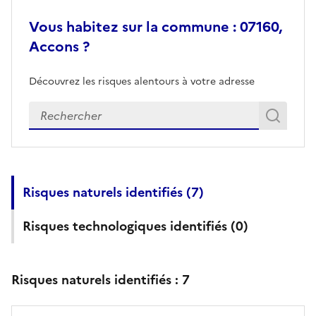
Vous habitez sur la commune : 07160,
Accons ?
Découvrez les risques alentours à votre adresse
Veuillez renseigner votre adresse exacte
Rech
Recherch
Risques naturels identifiés (
7
)
Risques technologiques identifiés (
0
)
Risques naturels identifiés :
7