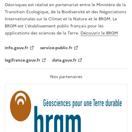
R
Géorisques est réalisé en partenariat entre le Ministère de la
T
É
Transition Écologique, de la Biodiversité et des Négociations
,
Internationales sur le Climat et la Nature et le BRGM. Le
É
G
BRGM est L'établissement public français pour les
A
applications des sciences de la Terre.
Découvrir le BRGM
L
I
T
info.gouv.fr
service-public.fr
É
,
legifrance.gouv.fr
data.gouv.fr
F
R
A
T
Nos partenaires
E
R
N
I
T
É