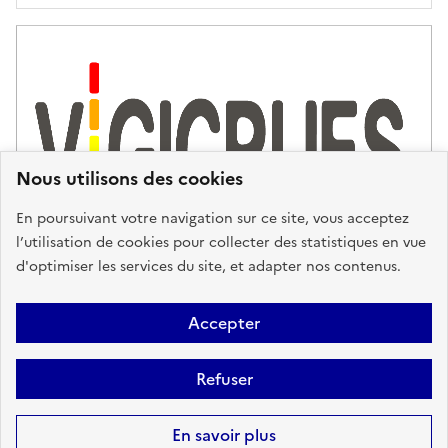
Nous utilisons des cookies
En poursuivant votre navigation sur ce site, vous acceptez
l’utilisation de cookies pour collecter des statistiques en vue
d'optimiser les services du site, et adapter nos contenus.
Plan du site
Accessibilité : partiellement conforme
Mentions
Accepter
Légales
Données personnelles
Gestion des cookies
FAQ
Refuser
Glossaire
BRGM
Sauf mention contraire, tous les contenus de ce site sont sous
licence
En savoir plus
etalab-2.0