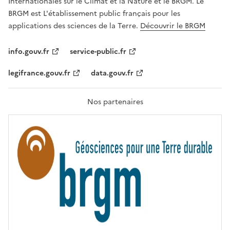
Internationales sur le Climat et la Nature et le BRGM. Le
É
G
BRGM est L'établissement public français pour les
A
applications des sciences de la Terre.
Découvrir le BRGM
L
I
T
info.gouv.fr
service-public.fr
É
,
legifrance.gouv.fr
data.gouv.fr
F
R
A
T
Nos partenaires
E
R
N
I
T
É