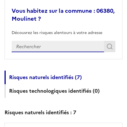
Vous habitez sur la commune : 06380,
Moulinet ?
Découvrez les risques alentours à votre adresse
Veuillez renseigner votre adresse exacte
Rech
Recherch
Risques naturels identifiés (
7
)
Risques technologiques identifiés (
0
)
Risques naturels identifiés :
7