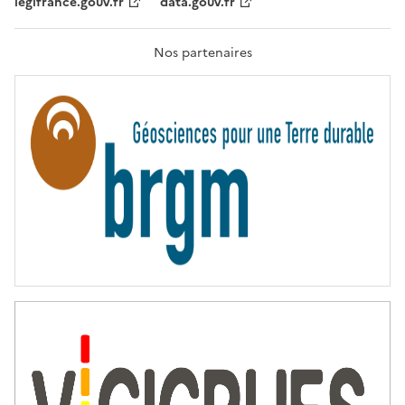
legifrance.gouv.fr
data.gouv.fr
F
R
A
T
Nos partenaires
E
R
N
I
T
É