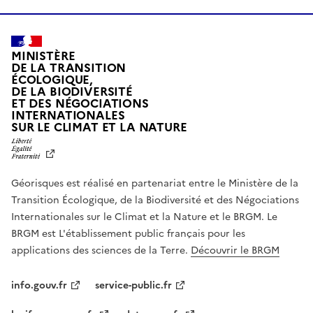
MINISTÈRE
DE LA TRANSITION
ÉCOLOGIQUE,
DE LA BIODIVERSITÉ
ET DES NÉGOCIATIONS
INTERNATIONALES
L
SUR LE CLIMAT ET LA NATURE
I
B
E
R
Géorisques est réalisé en partenariat entre le Ministère de la
T
É
Transition Écologique, de la Biodiversité et des Négociations
,
Internationales sur le Climat et la Nature et le BRGM. Le
É
G
BRGM est L'établissement public français pour les
A
applications des sciences de la Terre.
Découvrir le BRGM
L
I
T
info.gouv.fr
service-public.fr
É
,