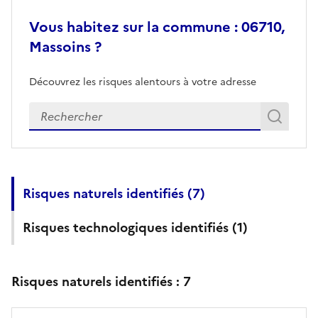
Vous habitez sur la commune : 06710,
Massoins ?
Découvrez les risques alentours à votre adresse
Veuillez renseigner votre adresse exacte
Rech
Recherch
Risques naturels identifiés (
7
)
Risques technologiques identifiés (
1
)
Risques naturels identifiés :
7