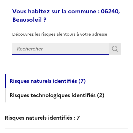
Vous habitez sur la commune : 06240,
Beausoleil ?
Découvrez les risques alentours à votre adresse
Veuillez renseigner votre adresse exacte
Rech
Recherch
Risques naturels identifiés (
7
)
Risques technologiques identifiés (
2
)
Risques naturels identifiés :
7