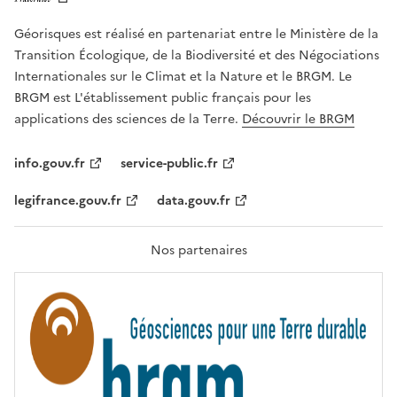
E
R
Géorisques est réalisé en partenariat entre le Ministère de la
T
É
Transition Écologique, de la Biodiversité et des Négociations
,
Internationales sur le Climat et la Nature et le BRGM. Le
É
G
BRGM est L'établissement public français pour les
A
applications des sciences de la Terre.
Découvrir le BRGM
L
I
T
info.gouv.fr
service-public.fr
É
,
legifrance.gouv.fr
data.gouv.fr
F
R
A
T
Nos partenaires
E
R
N
I
T
É