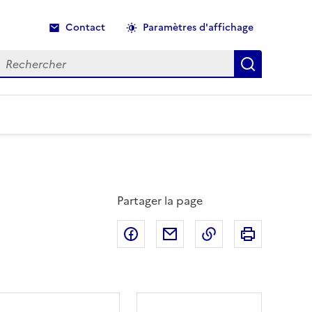
Contact
Paramètres d'affichage
echercher
Recherche
Partager la page
Partager sur Facebook
Partager par email
Copier dans le p
Imprimer