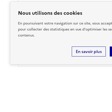
Nous utilisons des cookies
FEU DE FORÊT
En poursuivant votre navigation sur ce site, vous accept
pour collecter des statistiques en vue d'optimiser les se
sur ma commune :
contenus.
EXISTANT
En savoir plus
Accéder aux informations détaillées
Risques technologiques identifiés :
1
POLLUTION DES SOLS