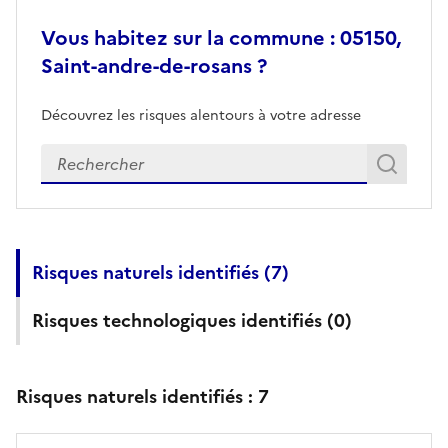
Vous habitez sur la commune : 05150,
Saint-andre-de-rosans ?
Découvrez les risques alentours à votre adresse
Veuillez renseigner votre adresse exacte
Rech
Recherch
Risques naturels identifiés (
7
)
Risques technologiques identifiés (
0
)
Risques naturels identifiés :
7