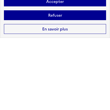
Pas de DICRIM disponible. Message
Accepter
au Maire : pour ajouter votre
DICRIM à Géorisques, contacter le
Refuser
support ici
En savoir plus
0
arrêtés de reconnaissance de
l'état de catastrophe naturelle
reconnus sur Saint-andre-de-rosans