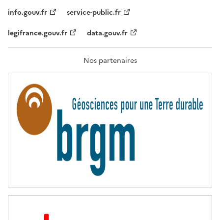
I
T
info.gouv.fr
service-public.fr
É
,
legifrance.gouv.fr
data.gouv.fr
F
R
A
T
Nos partenaires
E
R
N
I
T
É