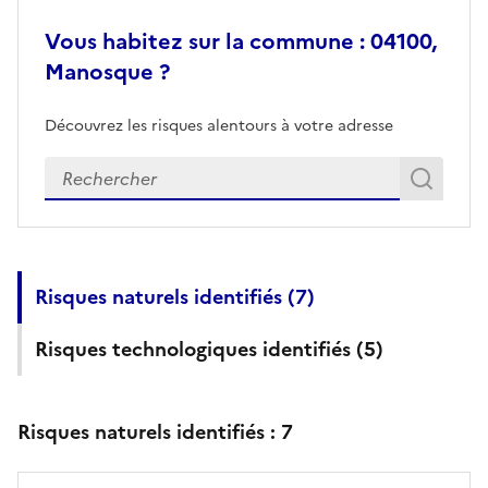
Vous habitez sur la commune : 04100,
Manosque ?
Découvrez les risques alentours à votre adresse
Veuillez renseigner votre adresse exacte
Rech
Recherch
Risques naturels identifiés (
7
)
Risques technologiques identifiés (
5
)
Risques naturels identifiés :
7