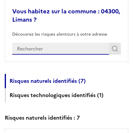
Vous habitez sur la commune : 04300,
Limans ?
Découvrez les risques alentours à votre adresse
Veuillez renseigner votre adresse exacte
Rech
Recherch
Risques naturels identifiés (
7
)
Risques technologiques identifiés (
1
)
Risques naturels identifiés :
7