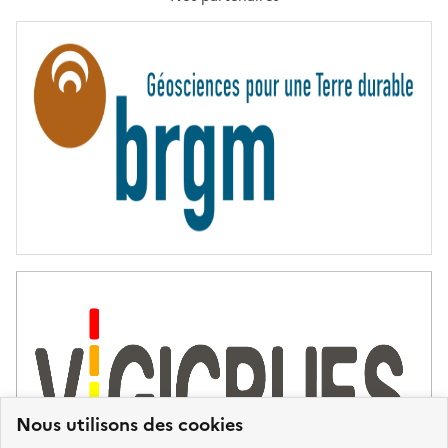
E
R
N
I
T
É
Nous utilisons des cookies