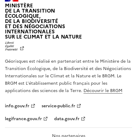
MINISTÈRE
DE LA TRANSITION
ÉCOLOGIQUE,
DE LA BIODIVERSITÉ
ET DES NÉGOCIATIONS
INTERNATIONALES
L
SUR LE CLIMAT ET LA NATURE
I
B
E
R
Géorisques est réalisé en partenariat entre le Ministère de la
T
É
Transition Écologique, de la Biodiversité et des Négociations
,
Internationales sur le Climat et la Nature et le BRGM. Le
É
G
BRGM est L'établissement public français pour les
A
applications des sciences de la Terre.
Découvrir le BRGM
L
I
T
info.gouv.fr
service-public.fr
É
,
legifrance.gouv.fr
data.gouv.fr
F
R
A
T
Nos partenaires