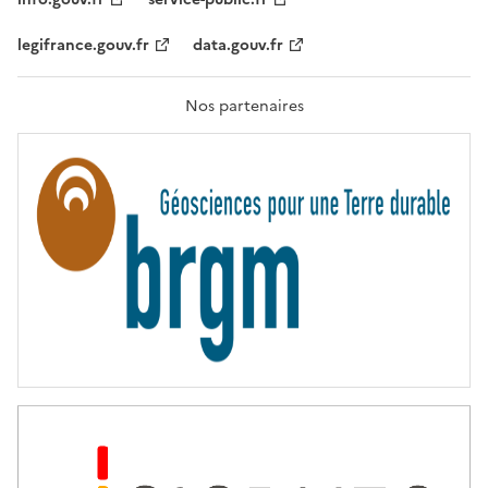
É
,
legifrance.gouv.fr
data.gouv.fr
F
R
A
T
Nos partenaires
E
R
N
I
T
É