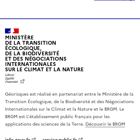
MINISTÈRE
DE LA TRANSITION
ÉCOLOGIQUE,
DE LA BIODIVERSITÉ
ET DES NÉGOCIATIONS
INTERNATIONALES
L
SUR LE CLIMAT ET LA NATURE
I
B
E
R
Géorisques est réalisé en partenariat entre le Ministère de la
T
É
Transition Écologique, de la Biodiversité et des Négociations
,
Internationales sur le Climat et la Nature et le BRGM. Le
É
G
BRGM est L'établissement public français pour les
A
applications des sciences de la Terre.
Découvrir le BRGM
L
I
T
info.gouv.fr
service-public.fr