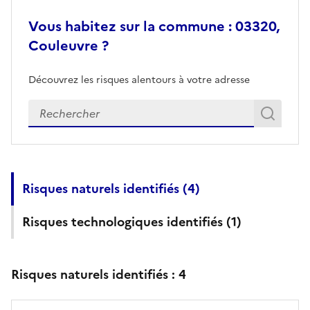
Vous habitez sur la commune : 03320,
Couleuvre ?
Découvrez les risques alentours à votre adresse
Veuillez renseigner votre adresse exacte
Rech
Recherch
Risques naturels identifiés (
4
)
Risques technologiques identifiés (
1
)
Risques naturels identifiés :
4