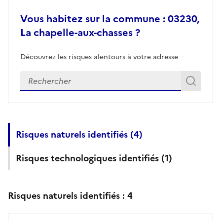
Vous habitez sur la commune : 03230,
La chapelle-aux-chasses ?
Découvrez les risques alentours à votre adresse
Veuillez renseigner votre adresse exacte
Rech
Recherch
Risques naturels identifiés (
4
)
Risques technologiques identifiés (
1
)
Risques naturels identifiés :
4