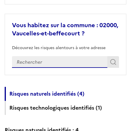
Vous habitez sur la commune : 02000,
Vaucelles-et-beffecourt ?
Découvrez les risques alentours à votre adresse
Veuillez renseigner votre adresse exacte
Rech
Recherch
Risques naturels identifiés (
4
)
Risques technologiques identifiés (
1
)
Risques naturels identifiés :
4