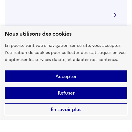
Nous utilisons des cookies
En poursuivant votre navigation sur ce site, vous acceptez
l’utilisation de cookies pour collecter des statistiques en vue
d'optimiser les services du site, et adapter nos contenus.
2
arrêtés de reconnaissance de
Accepter
l'état de catastrophe naturelle
reconnus sur Vaucelles-et-
Refuser
beffecourt
Retrouvez ici la liste complète
En savoir plus