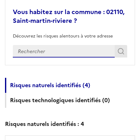
Vous habitez sur la commune : 02110,
Saint-martin-riviere ?
Découvrez les risques alentours à votre adresse
Veuillez renseigner votre adresse exacte
Rech
Recherch
Risques naturels identifiés (
4
)
Risques technologiques identifiés (
0
)
Risques naturels identifiés :
4