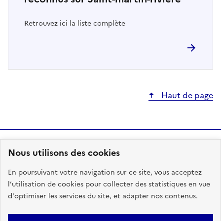
Retrouvez ici la liste complète
Haut de page
Nous utilisons des cookies
MINISTÈRE
DE LA TRANSITION
En poursuivant votre navigation sur ce site, vous acceptez
ÉCOLOGIQUE,
DE LA BIODIVERSITÉ
l’utilisation de cookies pour collecter des statistiques en vue
ET DES NÉGOCIATIONS
d'optimiser les services du site, et adapter nos contenus.
INTERNATIONALES
L
SUR LE CLIMAT ET LA NATURE
I