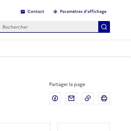
Contact
Paramètres d'affichage
echercher
Recherche
Partager la page
Partager sur Facebook
Partager par email
Copier dans le p
Imprimer