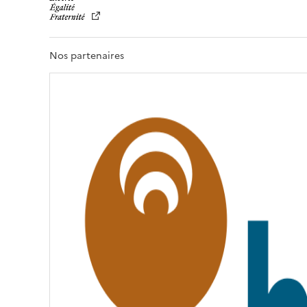
B
E
R
T
Nos partenaires
É
,
É
G
A
L
I
T
É
,
F
R
A
T
E
R
N