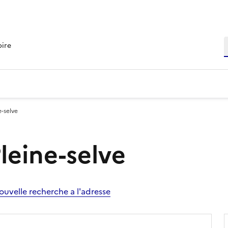
R
oire
e-selve
Pleine-selve
ouvelle recherche a l'adresse