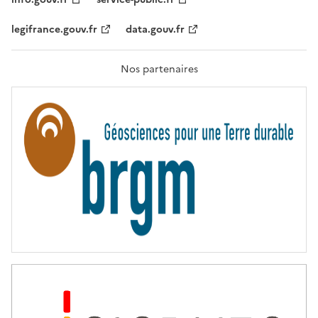
É
,
legifrance.gouv.fr
data.gouv.fr
F
R
A
T
Nos partenaires
E
R
N
I
T
É