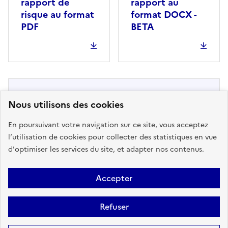
rapport de
rapport au
risque au format
format DOCX -
PDF
BETA
Nous utilisons des cookies
En poursuivant votre navigation sur ce site, vous acceptez
l’utilisation de cookies pour collecter des statistiques en vue
Pas de DICRIM disponible. Message
d'optimiser les services du site, et adapter nos contenus.
au Maire : pour ajouter votre
DICRIM à Géorisques, contacter le
Accepter
support ici
Refuser