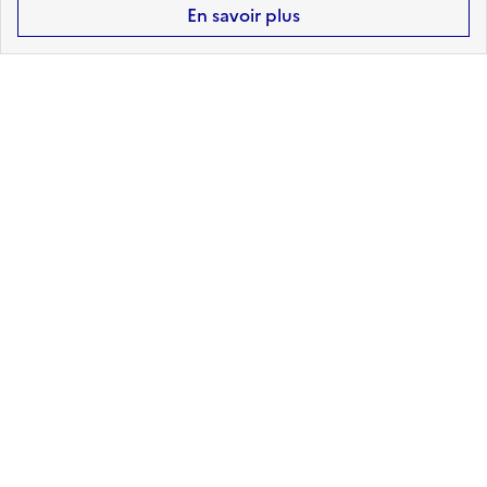
En savoir plus
6
arrêtés de reconnaissance de
l'état de catastrophe naturelle
reconnus sur Ohis
Retrouvez ici la liste complète
Haut de page