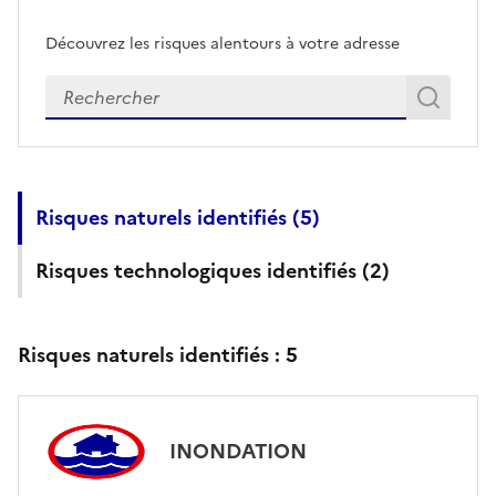
Découvrez les risques alentours à votre adresse
Veuillez renseigner votre adresse exacte
Rech
Recherch
Risques naturels identifiés (
5
)
Risques technologiques identifiés (
2
)
Risques naturels identifiés :
5
INONDATION