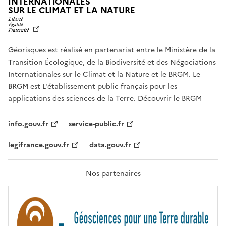
INTERNATIONALES
L
SUR LE CLIMAT ET LA NATURE
I
B
E
R
Géorisques est réalisé en partenariat entre le Ministère de la
T
É
Transition Écologique, de la Biodiversité et des Négociations
,
Internationales sur le Climat et la Nature et le BRGM. Le
É
G
BRGM est L'établissement public français pour les
A
applications des sciences de la Terre.
Découvrir le BRGM
L
I
T
info.gouv.fr
service-public.fr
É
,
legifrance.gouv.fr
data.gouv.fr
F
R
A
T
Nos partenaires
E
R
N
I
T
É