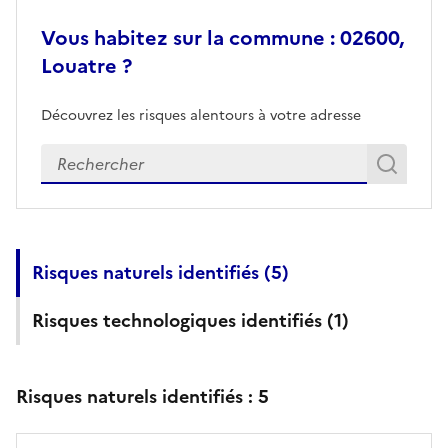
Vous habitez sur la commune : 02600,
Louatre ?
Découvrez les risques alentours à votre adresse
Veuillez renseigner votre adresse exacte
Rech
Recherch
Risques naturels identifiés (
5
)
Risques technologiques identifiés (
1
)
Risques naturels identifiés :
5