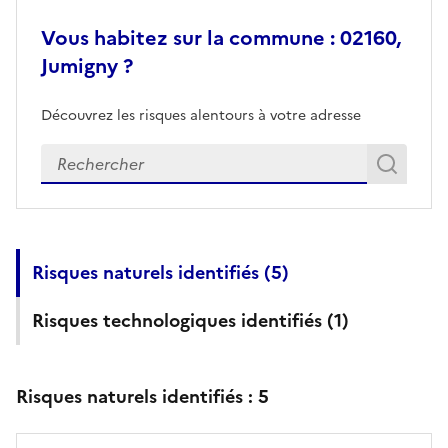
Vous habitez sur la commune : 02160,
Jumigny ?
Découvrez les risques alentours à votre adresse
Veuillez renseigner votre adresse exacte
Rech
Recherch
Risques naturels identifiés (
5
)
Risques technologiques identifiés (
1
)
Risques naturels identifiés :
5