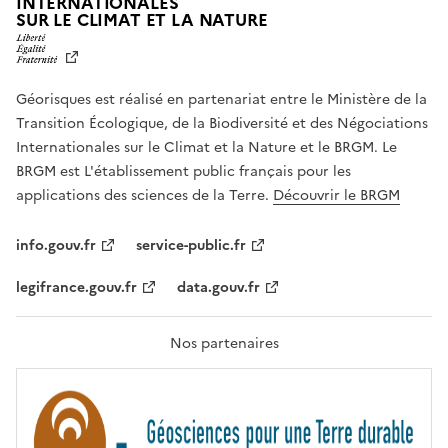
INTERNATIONALES
L
SUR LE CLIMAT ET LA NATURE
I
B
E
R
Géorisques est réalisé en partenariat entre le Ministère de la
T
É
Transition Écologique, de la Biodiversité et des Négociations
,
Internationales sur le Climat et la Nature et le BRGM. Le
É
G
BRGM est L'établissement public français pour les
A
applications des sciences de la Terre.
Découvrir le BRGM
L
I
T
info.gouv.fr
service-public.fr
É
,
legifrance.gouv.fr
data.gouv.fr
F
R
A
T
Nos partenaires
E
R
N
I
T
É