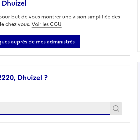
 Dhuizel
 pour but de vous montrer une vision simplifiée des
 de chez vous.
Voir les CGU
ues auprès de mes administrés
220, Dhuizel ?
Recher
Recherche