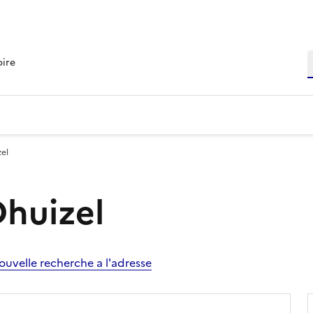
R
oire
zel
Dhuizel
ouvelle recherche a l'adresse