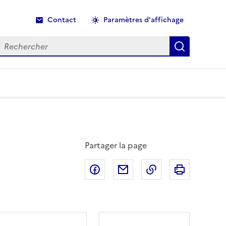
Contact
Paramètres d'affichage
echercher
Recherche
Partager la page
Partager sur Facebook
Partager par email
Copier dans le p
Imprimer