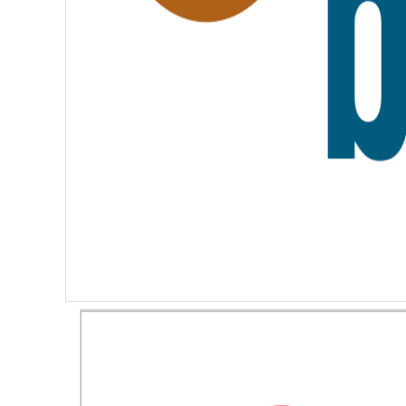
I
T
É