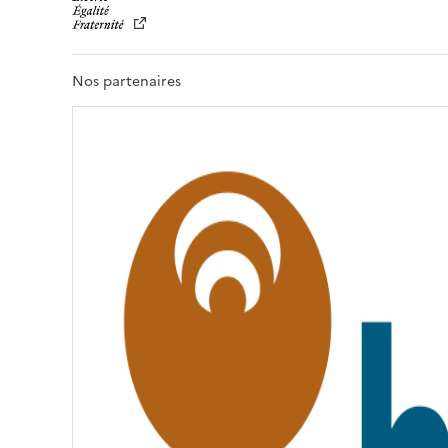
B
E
R
T
Nos partenaires
É
,
É
G
A
L
I
T
É
,
F
R
A
T
E
R
N