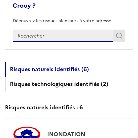
Crouy ?
Découvrez les risques alentours à votre adresse
Veuillez renseigner votre adresse exacte
Rech
Recherch
Risques naturels identifiés (
6
)
Risques technologiques identifiés (
2
)
Risques naturels identifiés :
6
INONDATION