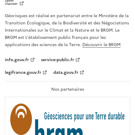
B
E
R
Géorisques est réalisé en partenariat entre le Ministère de la
T
É
Transition Écologique, de la Biodiversité et des Négociations
,
Internationales sur le Climat et la Nature et le BRGM. Le
É
G
BRGM est L'établissement public français pour les
A
applications des sciences de la Terre.
Découvrir le BRGM
L
I
T
info.gouv.fr
service-public.fr
É
,
legifrance.gouv.fr
data.gouv.fr
F
R
A
T
Nos partenaires
E
R
N
I
T
É