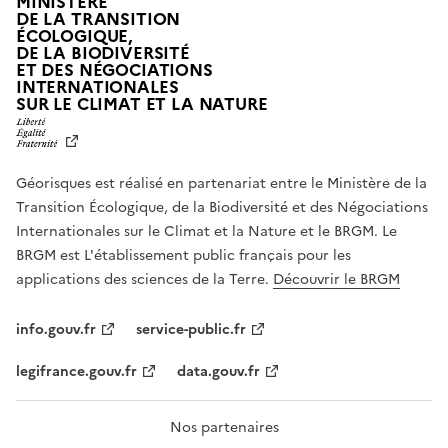
MINISTÈRE
DE LA TRANSITION
ÉCOLOGIQUE,
DE LA BIODIVERSITÉ
ET DES NÉGOCIATIONS
INTERNATIONALES
L
SUR LE CLIMAT ET LA NATURE
I
B
E
R
Géorisques est réalisé en partenariat entre le Ministère de la
T
É
Transition Écologique, de la Biodiversité et des Négociations
,
Internationales sur le Climat et la Nature et le BRGM. Le
É
G
BRGM est L'établissement public français pour les
A
applications des sciences de la Terre.
Découvrir le BRGM
L
I
T
info.gouv.fr
service-public.fr
É
,
legifrance.gouv.fr
data.gouv.fr
F
R
A
T
Nos partenaires
E