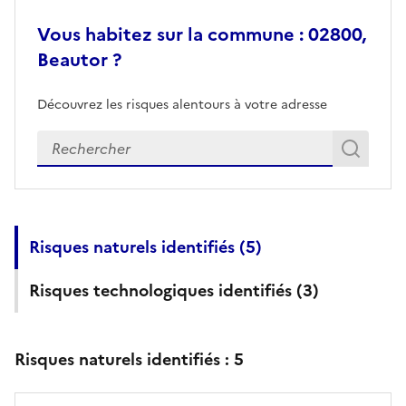
Vous habitez sur la commune : 02800,
Beautor ?
Découvrez les risques alentours à votre adresse
Veuillez renseigner votre adresse exacte
Rech
Recherch
Risques naturels identifiés (
5
)
Risques technologiques identifiés (
3
)
Risques naturels identifiés :
5