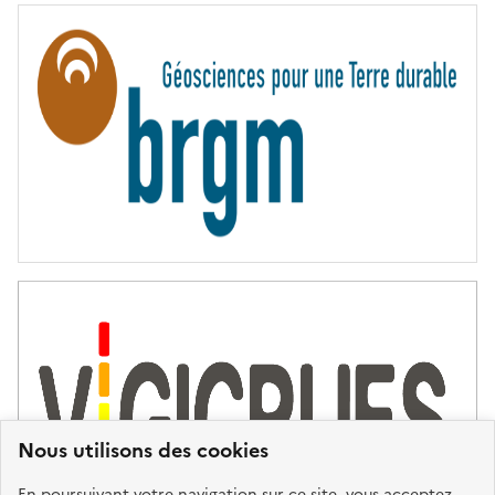
R
N
I
T
É
Nous utilisons des cookies
En poursuivant votre navigation sur ce site, vous acceptez