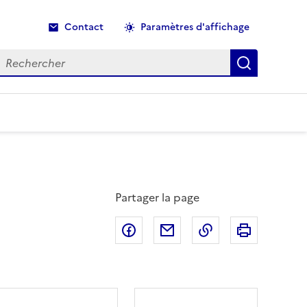
Contact
Paramètres d'affichage
echercher
Recherche
Partager la page
Partager sur Facebook
Partager par email
Copier dans le p
Imprimer