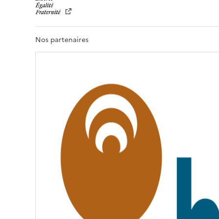
B
E
R
T
Nos partenaires
É
,
É
G
A
L
I
T
É
,
F
R
A
T
E
R
N