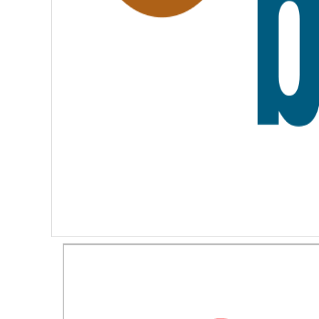
I
T
É