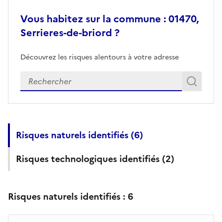
Vous habitez sur la commune : 01470,
Serrieres-de-briord ?
Découvrez les risques alentours à votre adresse
Veuillez renseigner votre adresse exacte
Rech
Recherch
Risques naturels identifiés (
6
)
Risques technologiques identifiés (
2
)
Risques naturels identifiés :
6