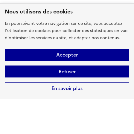
Nous utilisons des cookies
Accéder aux informations détaillées
En poursuivant votre navigation sur ce site, vous acceptez
l’utilisation de cookies pour collecter des statistiques en vue
d'optimiser les services du site, et adapter nos contenus.
POLLUTION DES SOLS
Accepter
sur ma commune :
CONCERNÉ
Refuser
Accéder aux informations détaillées
En savoir plus
Télécharger le
Télécharger le
rapport de
rapport au