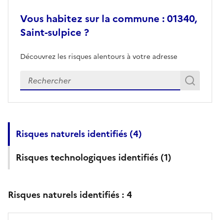
Vous habitez sur la commune : 01340,
Saint-sulpice ?
Découvrez les risques alentours à votre adresse
Veuillez renseigner votre adresse exacte
Rech
Recherch
Risques naturels identifiés (
4
)
Risques technologiques identifiés (
1
)
Risques naturels identifiés :
4