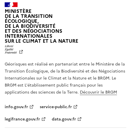
MINISTÈRE
DE LA TRANSITION
ÉCOLOGIQUE,
DE LA BIODIVERSITÉ
ET DES NÉGOCIATIONS
INTERNATIONALES
L
SUR LE CLIMAT ET LA NATURE
I
B
E
R
Géorisques est réalisé en partenariat entre le Ministère de la
T
É
Transition Écologique, de la Biodiversité et des Négociations
,
Internationales sur le Climat et la Nature et le BRGM. Le
É
G
BRGM est L'établissement public français pour les
A
applications des sciences de la Terre.
Découvrir le BRGM
L
I
T
info.gouv.fr
service-public.fr
É
,
legifrance.gouv.fr
data.gouv.fr
F
R
A