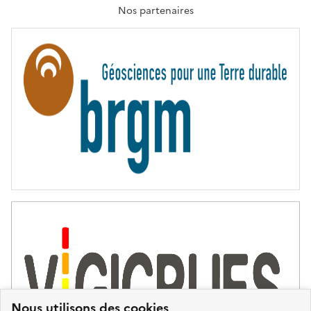
T
Nos partenaires
E
R
N
I
T
É
Nous utilisons des cookies