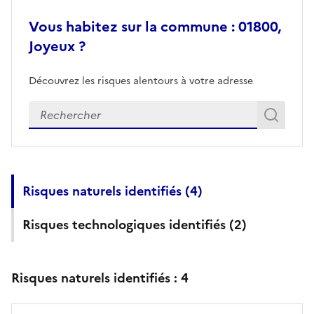
Vous habitez sur la commune : 01800,
Joyeux ?
Découvrez les risques alentours à votre adresse
Veuillez renseigner votre adresse exacte
Rech
Recherch
Risques naturels identifiés (
4
)
Risques technologiques identifiés (
2
)
Risques naturels identifiés :
4