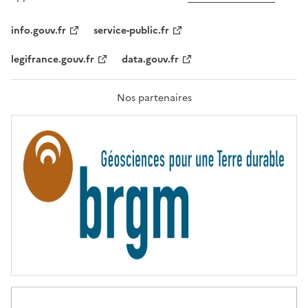
L
I
T
info.gouv.fr
service-public.fr
É
,
legifrance.gouv.fr
data.gouv.fr
F
R
A
T
Nos partenaires
E
R
N
I
T
É