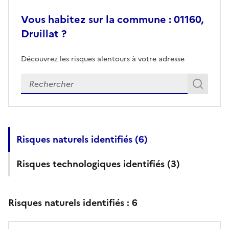
Vous habitez sur la commune : 01160,
Druillat ?
Découvrez les risques alentours à votre adresse
Veuillez renseigner votre adresse exacte
Rech
Recherch
Risques naturels identifiés (
6
)
Risques technologiques identifiés (
3
)
Risques naturels identifiés :
6