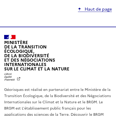
Haut de page
MINISTÈRE
DE LA TRANSITION
ÉCOLOGIQUE,
DE LA BIODIVERSITÉ
ET DES NÉGOCIATIONS
INTERNATIONALES
L
SUR LE CLIMAT ET LA NATURE
I
B
E
R
Géorisques est réalisé en partenariat entre le Ministère de la
T
É
Transition Écologique, de la Biodiversité et des Négociations
,
Internationales sur le Climat et la Nature et le BRGM. Le
É
G
BRGM est L'établissement public français pour les
A
applications des sciences de la Terre.
Découvrir le BRGM