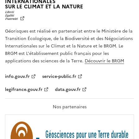
INTERNATIONALES
L
SUR LE CLIMAT ET LA NATURE
I
B
E
R
Géorisques est réalisé en partenariat entre le Ministère de la
T
É
Transition Écologique, de la Biodiversité et des Négociations
,
Internationales sur le Climat et la Nature et le BRGM. Le
É
G
BRGM est L'établissement public français pour les
A
applications des sciences de la Terre.
Découvrir le BRGM
L
I
T
info.gouv.fr
service-public.fr
É
,
legifrance.gouv.fr
data.gouv.fr
F
R
A
T
Nos partenaires
E
R
N
I
T
É