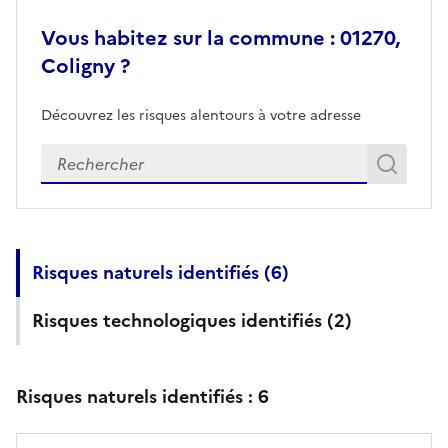
Vous habitez sur la commune : 01270,
Coligny ?
Découvrez les risques alentours à votre adresse
Veuillez renseigner votre adresse exacte
Rech
Recherch
Risques naturels identifiés (
6
)
Risques technologiques identifiés (
2
)
Risques naturels identifiés :
6