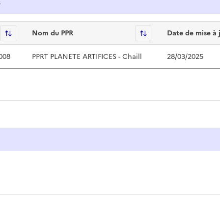
s
s Technologiques
Sort
Nom du PPR
Sort
Date de mise à 
008
PPRT PLANETE ARTIFICES - Chaill
28/03/2025