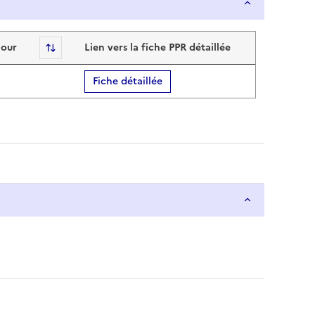
jour
Sort
Lien vers la fiche PPR détaillée
Fiche détaillée