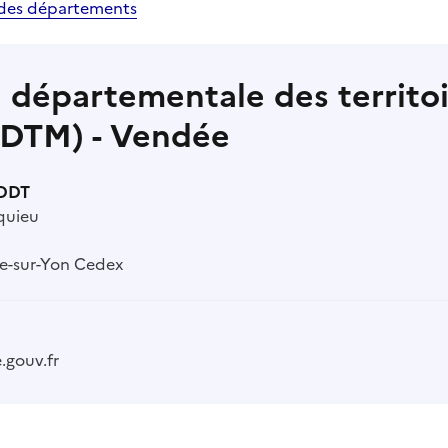
e des départements
 départementale des territoi
DDTM) - Vendée
 DDT
quieu
e-sur-Yon Cedex
gouv.fr