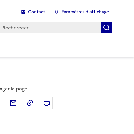
Contact
Paramètres d'affichage
echercher
Recherche
ager la page
Partager sur Facebook
Partager par email
Copier dans le presse-papier
Imprimer