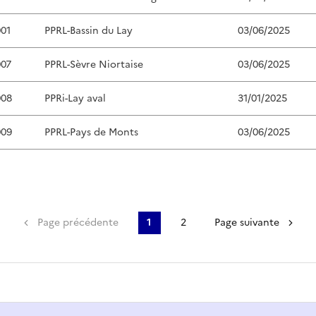
01
PPRL-Bassin du Lay
03/06/2025
07
PPRL-Sèvre Niortaise
03/06/2025
08
PPRi-Lay aval
31/01/2025
09
PPRL-Pays de Monts
03/06/2025
Première page
Page précédente
1
2
Page suivante
Page courante
Page