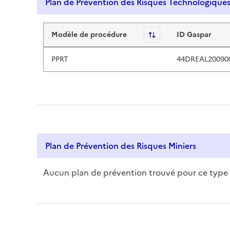
Plan de Prévention des Risques Technologique
t
.
Plan de Prévention des Risque
T
Modèle de procédure
Sort
ID Gaspar
o
u
PPRT
44DREAL20090
c
h
d
e
v
i
c
Plan de Prévention des Risques Miniers
e
u
Aucun plan de prévention trouvé pour ce type
s
e
r
s
,