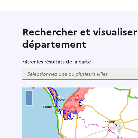
Rechercher et visualiser
département
Filtrer les résultats de la carte
W
h
+
e
–
n
r
e
s
u