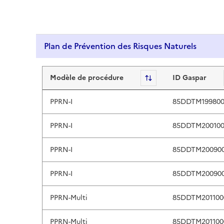
p
a
n
Plan de Prévention des Risques Naturels
d
d
Plan de Prévention des Risques
o
Modèle de procédure
Sort
ID Gaspar
w
n
PPRN-I
85DDTM199800
a
r
PPRN-I
85DDTM200100
r
o
PPRN-I
85DDTM20090
w
s
PPRN-I
85DDTM20090
t
o
PPRN-Multi
85DDTM201100
r
e
PPRN-Multi
85DDTM201100