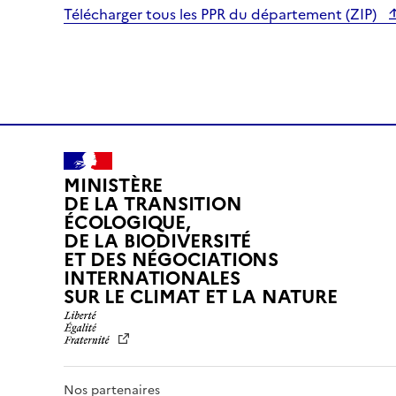
Télécharger tous les PPR du département (ZIP)
e
x
p
l
o
r
e
b
MINISTÈRE
y
DE LA TRANSITION
t
ÉCOLOGIQUE,
o
DE LA BIODIVERSITÉ
u
ET DES NÉGOCIATIONS
INTERNATIONALES
c
L
SUR LE CLIMAT ET LA NATURE
h
I
o
B
r
E
w
R
i
T
Nos partenaires