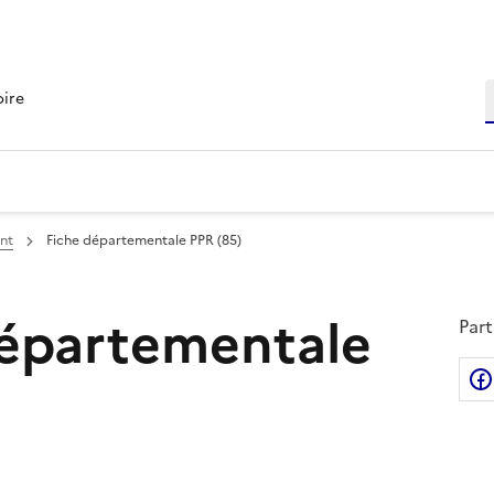
R
oire
ent
Fiche départementale PPR (85)
départementale
Part