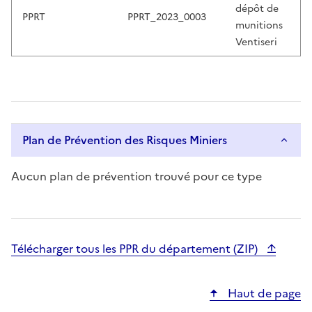
o
dépôt de
PPRT
PPRT_2023_0003
r
munitions
w
Ventiseri
i
t
h
s
w
i
Plan de Prévention des Risques Miniers
p
e
Aucun plan de prévention trouvé pour ce type
g
e
s
t
Télécharger tous les PPR du département (ZIP)
u
r
e
Haut de page
s