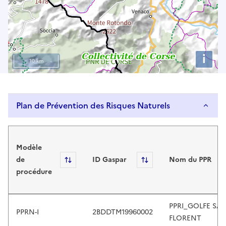
u
s
e
u
i
p
10 km
a
n
d
Plan de Prévention des Risques Naturels
d
o
Plan de Prévention des Risques Naturels
w
n
Modèle
a
de
Sort
ID Gaspar
Sort
Nom du PPR
r
procédure
r
o
w
PPRI_GOLFE SAI
PPRN-I
2BDDTM19960002
s
FLORENT