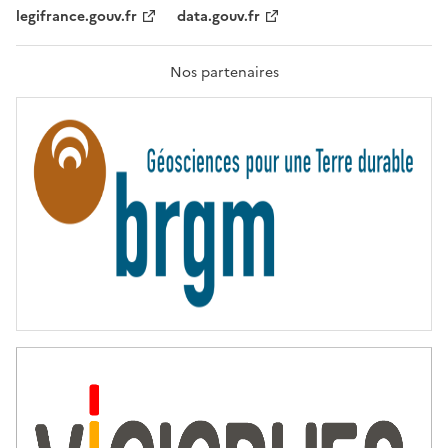
,
legifrance.gouv.fr
data.gouv.fr
F
R
A
T
Nos partenaires
E
R
N
I
T
É