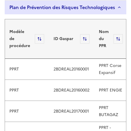
e
Plan de Prévention des Risques Technologiques
r
s
Plan de Prévention des Risques Technol
,
Modèle
Nom
e
de
Sort
ID Gaspar
Sort
du
Sor
x
procédure
PPR
p
l
o
PPRT Corse
r
PPRT
2BDREAL20160001
Expansif
e
b
y
PPRT
2BDREAL20160002
PPRT ENGIE
t
o
PPRT
u
PPRT
2BDREAL20170001
BUTAGAZ
c
h
PPRT -