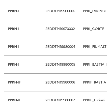
t
o
PPRN-I
2BDDTM19960005
PPRI_FARINOLE
r
e
v
PPRN-I
2BDDTM19970002
PPRI_CORTE
i
e
w
PPRN-I
2BDDTM19980004
PPRI_FIUMALTU
a
n
d
PPRN-I
2BDDTM19980005
PPRI_BASTIA_N
e
n
t
PPRN-IF
2BDDTM19980006
PPRIF_BASTIA
e
r
t
PPRN-IF
2BDDTM19980007
PPRIF_Furiani
o
s