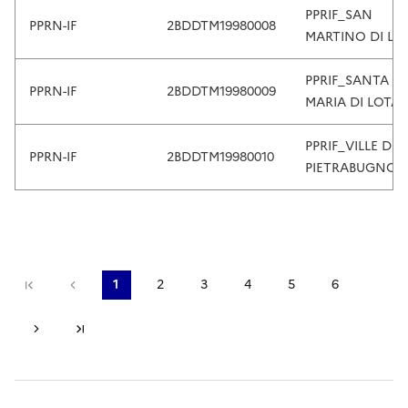
e
PPRIF_SAN
PPRN-IF
2BDDTM19980008
l
MARTINO DI LO
e
c
PPRIF_SANTA
PPRN-IF
2BDDTM19980009
t
MARIA DI LOTA
.
T
PPRIF_VILLE DI
PPRN-IF
2BDDTM19980010
o
PIETRABUGNO
u
c
h
d
e
Première page
Page précédente
1
2
3
4
5
6
v
Page courante
Page
Page
Page
Page
Page
i
Page suivante
Dernière page
c
e
u
s