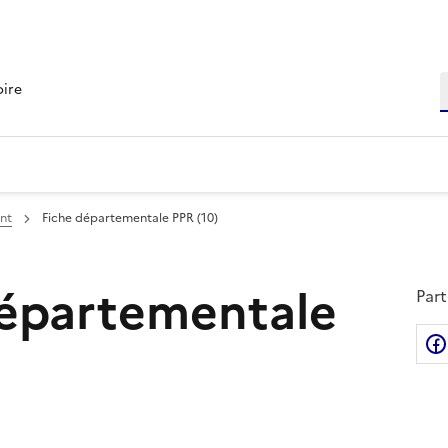
R
oire
ent
Fiche départementale PPR (10)
départementale
Part