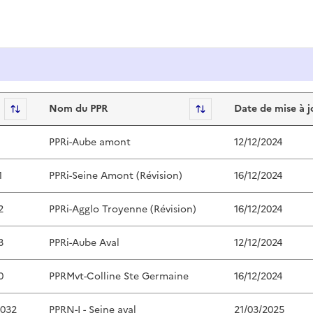
 Naturels
Sort
Nom du PPR
Sort
Date de mise à j
1
PPRi-Aube amont
12/12/2024
1
PPRi-Seine Amont (Révision)
16/12/2024
2
PPRi-Agglo Troyenne (Révision)
16/12/2024
3
PPRi-Aube Aval
12/12/2024
0
PPRMvt-Colline Ste Germaine
16/12/2024
0032
PPRN-I - Seine aval
21/03/2025