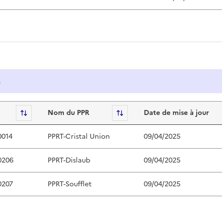
s
s Technologiques
Sort
Nom du PPR
Sort
Date de mise à jour
0014
PPRT-Cristal Union
09/04/2025
0206
PPRT-Dislaub
09/04/2025
0207
PPRT-Soufflet
09/04/2025