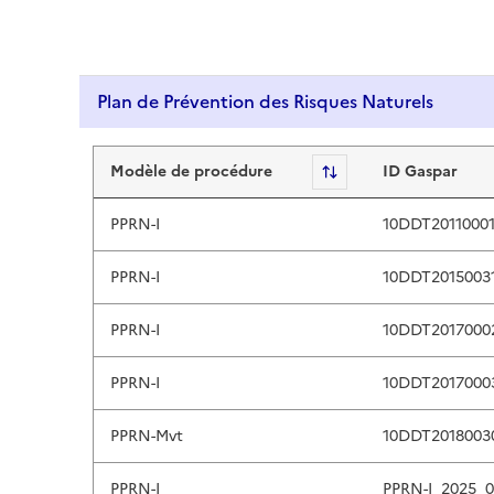
p
a
n
Plan de Prévention des Risques Naturels
d
d
Plan de Prévention des Risques
o
Modèle de procédure
Sort
ID Gaspar
w
n
PPRN-I
10DDT2011000
a
r
PPRN-I
10DDT2015003
r
o
PPRN-I
10DDT2017000
w
s
PPRN-I
10DDT2017000
t
o
PPRN-Mvt
10DDT2018003
r
e
PPRN-I
PPRN-I_2025_