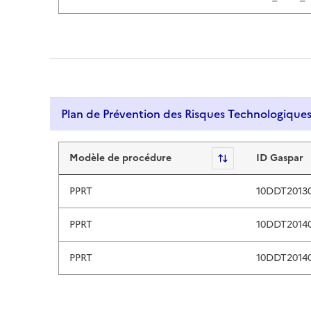
v
i
e
w
a
n
d
Plan de Prévention des Risques Technologique
e
n
Plan de Prévention des Risque
t
Modèle de procédure
Sort
ID Gaspar
e
r
PPRT
10DDT2013
t
o
PPRT
10DDT2014
s
e
PPRT
10DDT2014
l
e
c