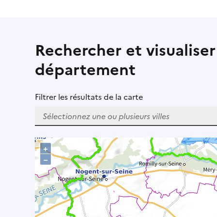
Rechercher et visualiser
département
Filtrer les résultats de la carte
W
h
+
e
–
n
r
e
s
u