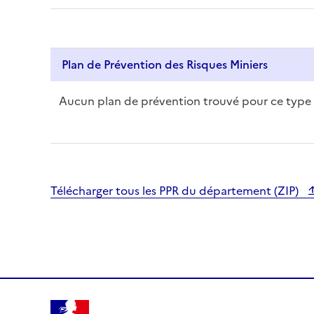
t
.
T
o
Plan de Prévention des Risques Miniers
u
c
Aucun plan de prévention trouvé pour ce type
h
d
e
v
i
Télécharger tous les PPR du département (ZIP)
c
e
u
s
e
r
s
,