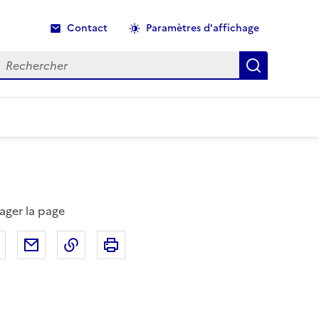
Contact
Paramètres d'affichage
echercher
Recherche
ager la page
Partager sur Facebook
Partager par email
Copier dans le presse-papier
Imprimer