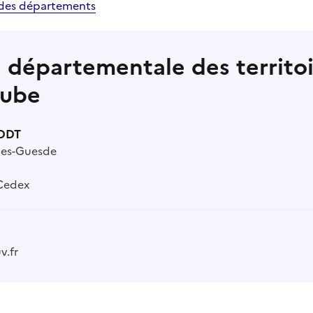
e des départements
 départementale des territoi
Aube
 DDT
ules-Guesde
Cedex
v.fr