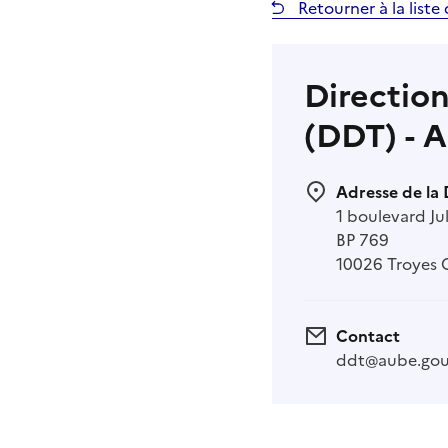
Retourner à la list
Direction
(DDT) - 
Adresse de la
1 boulevard J
BP 769
10026 Troyes 
Contact
ddt@aube.gou