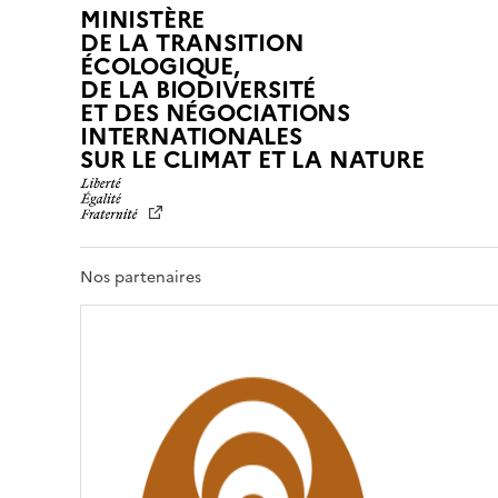
MINISTÈRE
e
DE LA TRANSITION
x
ÉCOLOGIQUE,
p
DE LA BIODIVERSITÉ
l
ET DES NÉGOCIATIONS
INTERNATIONALES
o
L
SUR LE CLIMAT ET LA NATURE
r
I
e
B
b
E
y
R
t
T
Nos partenaires
o
É
,
u
É
c
G
h
A
o
L
r
I
w
T
i
É