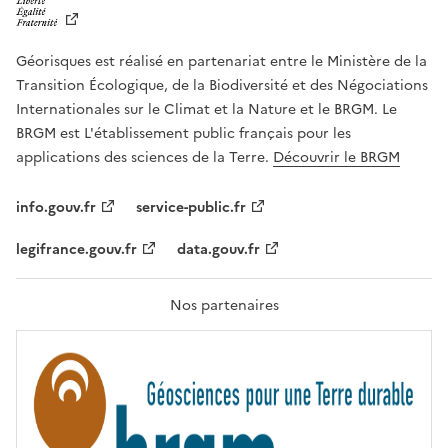
B
E
R
Géorisques est réalisé en partenariat entre le Ministère de la
T
É
Transition Écologique, de la Biodiversité et des Négociations
,
Internationales sur le Climat et la Nature et le BRGM. Le
É
G
BRGM est L'établissement public français pour les
A
applications des sciences de la Terre.
Découvrir le BRGM
L
I
T
info.gouv.fr
service-public.fr
É
,
legifrance.gouv.fr
data.gouv.fr
F
R
A
T
Nos partenaires
E
R
N
I
T
É