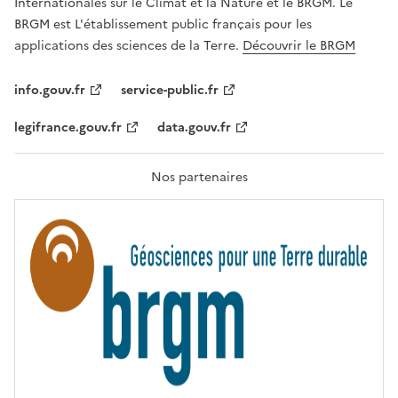
Internationales sur le Climat et la Nature et le BRGM. Le
É
G
BRGM est L'établissement public français pour les
A
applications des sciences de la Terre.
Découvrir le BRGM
L
I
T
info.gouv.fr
service-public.fr
É
,
legifrance.gouv.fr
data.gouv.fr
F
R
A
T
Nos partenaires
E
R
N
I
T
É