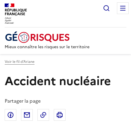
Recherc
RÉPUBLIQUE
FRANÇAISE
Mieux connaître les risques sur le territoire
Voir le fil d’Ariane
Accident nucléaire
Partager la page
Partager sur Facebook
Partager par email
Copier dans le presse-papier
Imprimer