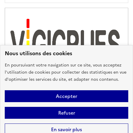
Nous utilisons des cookies
En poursuivant votre navigation sur ce site, vous acceptez
l’utilisation de cookies pour collecter des statistiques en vue
d'optimiser les services du site, et adapter nos contenus.
Plan du site
Accessibilité : partiellement conforme
Mentions
Accepter
Légales
Données personnelles
Gestion des cookies
FAQ
Refuser
Glossaire
BRGM
Sauf mention contraire, tous les contenus de ce site sont sous
licence
En savoir plus
etalab-2.0