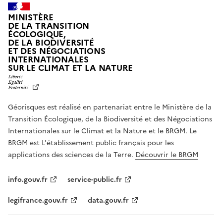
MINISTÈRE
DE LA TRANSITION
ÉCOLOGIQUE,
DE LA BIODIVERSITÉ
ET DES NÉGOCIATIONS
INTERNATIONALES
L
SUR LE CLIMAT ET LA NATURE
I
B
E
R
Géorisques est réalisé en partenariat entre le Ministère de la
T
É
Transition Écologique, de la Biodiversité et des Négociations
,
Internationales sur le Climat et la Nature et le BRGM. Le
É
G
BRGM est L'établissement public français pour les
A
applications des sciences de la Terre.
Découvrir le BRGM
L
I
T
info.gouv.fr
service-public.fr
É
,
legifrance.gouv.fr
data.gouv.fr
F
R
A