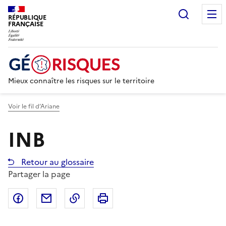
Recherc
RÉPUBLIQUE
FRANÇAISE
Mieux connaître les risques sur le territoire
Voir le fil d’Ariane
INB
Retour au glossaire
Partager la page
Partager sur Facebook
Partager par email
Copier dans le presse-papier
Imprimer