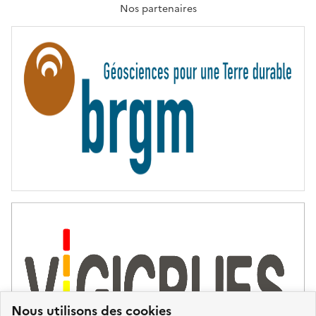
T
Nos partenaires
E
R
N
I
T
É
Nous utilisons des cookies