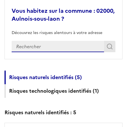
Vous habitez sur la commune : 02000,
Aulnois-sous-laon ?
Découvrez les risques alentours à votre adresse
Veuillez renseigner votre adresse exacte
Rech
Recherch
Risques naturels identifiés (
5
)
Risques technologiques identifiés (
1
)
Risques naturels identifiés :
5