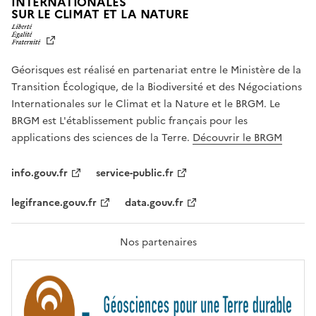
INTERNATIONALES
L
SUR LE CLIMAT ET LA NATURE
I
B
E
R
Géorisques est réalisé en partenariat entre le Ministère de la
T
É
Transition Écologique, de la Biodiversité et des Négociations
,
Internationales sur le Climat et la Nature et le BRGM. Le
É
G
BRGM est L'établissement public français pour les
A
applications des sciences de la Terre.
Découvrir le BRGM
L
I
T
info.gouv.fr
service-public.fr
É
,
legifrance.gouv.fr
data.gouv.fr
F
R
A
T
Nos partenaires
E
R
N
I
T
É