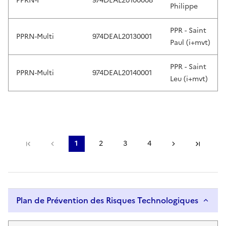
e
PPRN-I
974DEAL20100008
Philippe
c
t
PPR - Saint
.
PPRN-Multi
974DEAL20130001
Paul (i+mvt)
T
o
PPR - Saint
u
PPRN-Multi
974DEAL20140001
Leu (i+mvt)
c
h
d
e
v
Première page
Page précédente
1
2
3
4
Page suivant
Derni
i
Page courante
Page
Page
Page
c
e
u
s
Plan de Prévention des Risques Technologiques
e
r