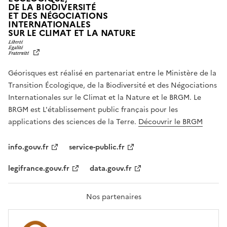
DE LA BIODIVERSITÉ
ET DES NÉGOCIATIONS
INTERNATIONALES
L
SUR LE CLIMAT ET LA NATURE
I
B
E
R
Géorisques est réalisé en partenariat entre le Ministère de la
T
É
Transition Écologique, de la Biodiversité et des Négociations
,
Internationales sur le Climat et la Nature et le BRGM. Le
É
G
BRGM est L'établissement public français pour les
A
applications des sciences de la Terre.
Découvrir le BRGM
L
I
T
info.gouv.fr
service-public.fr
É
,
legifrance.gouv.fr
data.gouv.fr
F
R
A
T
Nos partenaires
E
R
N