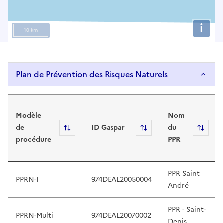
e
u
i
p
10 km
a
n
d
Plan de Prévention des Risques Naturels
d
o
Plan de Prévention des Risques Naturels
w
n
Modèle
Nom
a
de
Sort
ID Gaspar
Sort
du
Sort
r
procédure
PPR
r
o
w
PPR Saint
PPRN-I
974DEAL20050004
s
André
t
o
PPR - Saint-
PPRN-Multi
974DEAL20070002
r
Denis