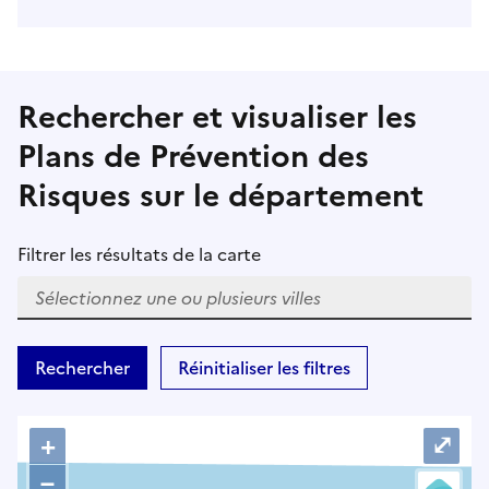
Rechercher et visualiser les
Plans de Prévention des
Risques sur le département
Filtrer les résultats de la carte
W
h
Rechercher
Réinitialiser les filtres
e
n
r
+
⤢
e
–