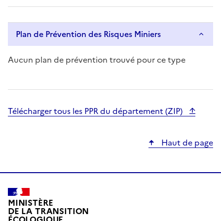
i
t
h
Plan de Prévention des Risques Miniers
s
w
Aucun plan de prévention trouvé pour ce type
i
p
e
g
Télécharger tous les PPR du département (ZIP)
e
s
t
Haut de page
u
r
e
s
.
MINISTÈRE
DE LA TRANSITION
ÉCOLOGIQUE,