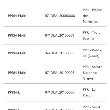
e
v
PPR - Plaine-
i
PPRN-Multi
974DEAL20090006
des-
e
Palmistes
w
PPR - Trois
a
PPRN-Multi
974DEAL20100001
Bassins
n
d
PPR - Petite
e
PPRN-Multi
974DEAL20100003
Ile (i+mvt)
n
t
PPR - Sainte
e
PPRN-Multi
974DEAL20100005
Suzanne
r
(i+mvt)
t
o
PPR - Le
s
PPRN-L
974DEAL20100006
Port
e
l
PPR - Saint