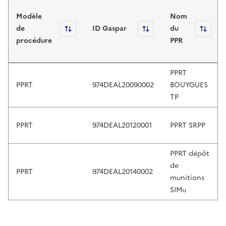
Plan de Prévention des Risques Technol
s
,
Modèle
Nom
e
de
Sort
ID Gaspar
Sort
du
Sort
x
procédure
PPR
p
l
PPRT
o
PPRT
974DEAL20090002
BOUYGUES
r
TP
e
b
y
PPRT
974DEAL20120001
PPRT SRPP
t
o
PPRT dépôt
u
de
PPRT
974DEAL20140002
c
munitions
h
SIMu
o
r
w