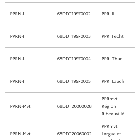
t
o
PPRN-I
68DDT19970002
PPRi Ill
r
e
v
PPRN-I
68DDT19970003
PPRi Fecht
i
e
w
PPRN-I
68DDT19970004
PPRi Thur
a
n
d
PPRN-I
68DDT19970005
PPRi Lauch
e
n
t
PPRmvt
e
PPRN-Mvt
68DDT20000028
Région
r
Ribeauvillé
t
PPRmvt
o
PPRN-Mvt
68DDT20060002
Largue et
s