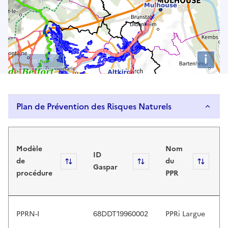
u
s
e
u
i
p
10 km
a
n
d
Plan de Prévention des Risques Naturels
d
o
Plan de Prévention des Risques Naturels
w
n
Modèle
Nom
ID
a
de
Sort
Sort
du
Sort
Gaspar
r
procédure
PPR
r
o
w
PPRN-I
68DDT19960002
PPRi Largue
s