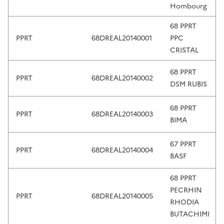
o
Hombourg
r
w
68 PPRT
i
PPRT
68DREAL20140001
PPC
t
CRISTAL
h
68 PPRT
s
PPRT
68DREAL20140002
DSM RUBIS
w
i
68 PPRT
p
PPRT
68DREAL20140003
BIMA
e
g
67 PPRT
e
PPRT
68DREAL20140004
BASF
s
t
68 PPRT
u
PECRHIN
r
PPRT
68DREAL20140005
RHODIA
e
BUTACHIMI
s