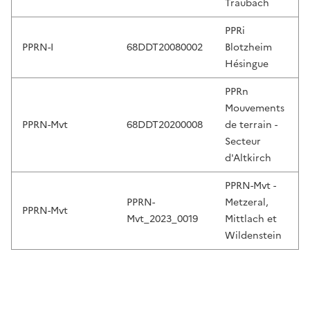
Traubach
e
l
PPRi
e
PPRN-I
68DDT20080002
Blotzheim
c
Hésingue
t
.
PPRn
T
Mouvements
o
PPRN-Mvt
68DDT20200008
de terrain -
u
Secteur
c
d'Altkirch
h
PPRN-Mvt -
d
PPRN-
Metzeral,
e
PPRN-Mvt
Mvt_2023_0019
Mittlach et
v
Wildenstein
i
c
e
u
s