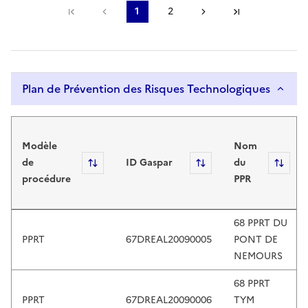
Première page
Page précédente
1
2
Page suivante
Dernière pa
e
Page courante
Page
r
s
,
e
Plan de Prévention des Risques Technologiques
x
p
Plan de Prévention des Risques Technol
l
o
Modèle
Nom
r
de
Sort
ID Gaspar
Sort
du
Sor
e
procédure
PPR
b
y
68 PPRT DU
t
PPRT
67DREAL20090005
PONT DE
o
NEMOURS
u
c
68 PPRT
h
PPRT
67DREAL20090006
TYM