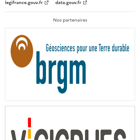
legifrance.gouv.fr
data.gouv.fr
F
R
A
T
Nos partenaires
E
R
N
I
T
É