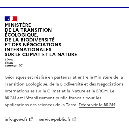
MINISTÈRE
DE LA TRANSITION
ÉCOLOGIQUE,
DE LA BIODIVERSITÉ
ET DES NÉGOCIATIONS
INTERNATIONALES
L
SUR LE CLIMAT ET LA NATURE
I
B
E
R
Géorisques est réalisé en partenariat entre le Ministère de la
T
É
Transition Écologique, de la Biodiversité et des Négociations
,
Internationales sur le Climat et la Nature et le BRGM. Le
É
G
BRGM est L'établissement public français pour les
A
applications des sciences de la Terre.
Découvrir le BRGM
L
I
T
info.gouv.fr
service-public.fr
É
,