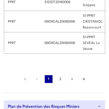
PPRT
51DDT20160006
Suippes
51-PPRT
PPRT
69DREAL20090006
CRISTANOL
Bazancourt
51-PPRT
PPRT
69DREAL20090008
SEVEAL La
Veuve
Première page
Page précédente
1
2
Page suivante
Dernière pa
Page courante
Page
Plan de Prévention des Risques Miniers