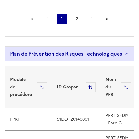
r
s
,
Première page
Page précédente
1
2
Page suivante
Dernière pa
Page courante
Page
e
x
p
l
Plan de Prévention des Risques Technologiques
o
r
Plan de Prévention des Risques Technol
e
b
Modèle
Nom
y
de
Sort
ID Gaspar
Sort
du
Sor
t
procédure
PPR
o
u
c
PPRT SFDM
PPRT
51DDT20140001
h
- Parc C
o
r
PPRT SFDM