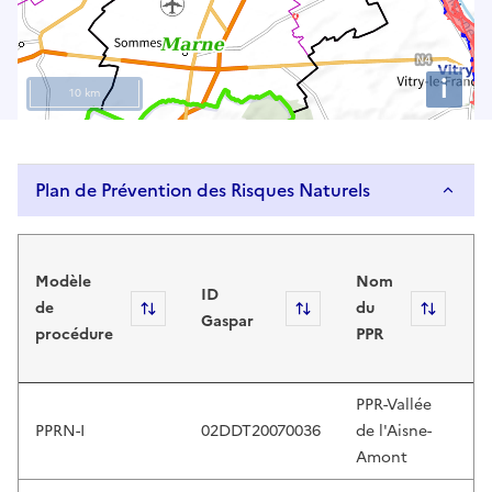
s
e
u
i
p
10 km
a
n
d
Plan de Prévention des Risques Naturels
d
o
Plan de Prévention des Risques Naturels
w
D
n
Modèle
Nom
d
ID
a
de
Sort
Sort
du
Sort
m
Gaspar
r
procédure
PPR
à
r
j
o
w
PPR-Vallée
s
PPRN-I
02DDT20070036
de l'Aisne-
2
t
Amont
o