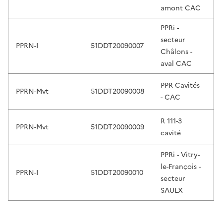
l
amont CAC
e
c
PPRi -
t
secteur
PPRN-I
51DDT20090007
2
.
Châlons -
T
aval CAC
o
u
PPR Cavités
PPRN-Mvt
51DDT20090008
1
c
- CAC
h
d
R 111-3
PPRN-Mvt
51DDT20090009
1
e
cavité
v
i
PPRi - Vitry-
c
le-François -
PPRN-I
51DDT20090010
2
e
secteur
u
SAULX
s
e