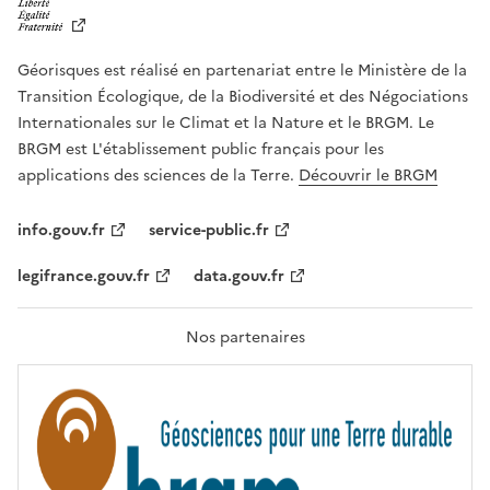
I
B
E
R
Géorisques est réalisé en partenariat entre le Ministère de la
T
É
Transition Écologique, de la Biodiversité et des Négociations
,
Internationales sur le Climat et la Nature et le BRGM. Le
É
G
BRGM est L'établissement public français pour les
A
applications des sciences de la Terre.
Découvrir le BRGM
L
I
T
info.gouv.fr
service-public.fr
É
,
legifrance.gouv.fr
data.gouv.fr
F
R
A
T
Nos partenaires
E
R
N
I
T
É