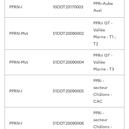
PPRi-Aube
r
PPRN-I
10DDT20170003
1
Aval
e
v
PPRn GT -
i
Vallée
e
PPRN-Mvt
51DDT20090002
1
Marne - T1 ;
w
T2
a
n
PPRn GT -
d
PPRN-Mvt
51DDT20090004
Vallée
1
e
Marne - T3
n
t
PPRi -
e
secteur
PPRN-I
51DDT20090005
2
r
Châlons -
t
CAC
o
PPRi -
s
secteur
e
PPRN-I
51DDT20090006
2
Châlons -