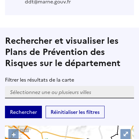
ddt@marne.gouv.fr
Rechercher et visualiser les
Plans de Prévention des
Risques sur le département
Filtrer les résultats de la carte
W
h
Rechercher
Réinitialiser les filtres
e
n
r
+
⤢