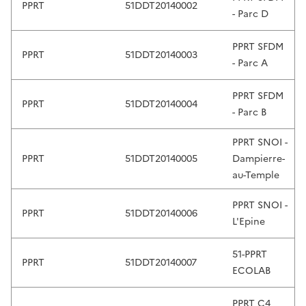
PPRT
51DDT20140002
w
- Parc D
i
t
PPRT SFDM
PPRT
51DDT20140003
h
- Parc A
s
w
PPRT SFDM
PPRT
51DDT20140004
i
- Parc B
p
e
PPRT SNOI -
g
PPRT
51DDT20140005
Dampierre-
e
au-Temple
s
PPRT SNOI -
t
PPRT
51DDT20140006
L'Epine
u
r
51-PPRT
e
PPRT
51DDT20140007
ECOLAB
s
.
PPRT C4