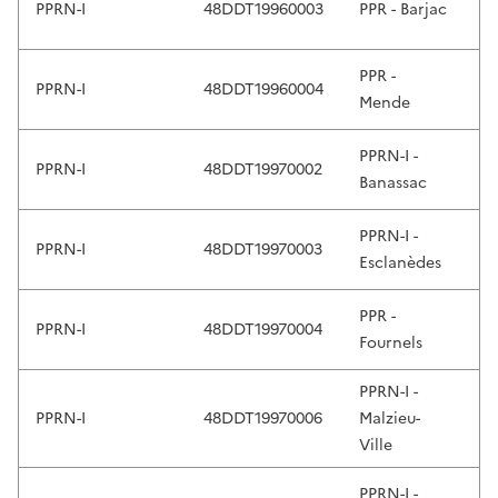
PPRN-I
48DDT19960003
PPR - Barjac
2
r
e
v
PPR -
PPRN-I
48DDT19960004
2
i
Mende
e
w
PPRN-I -
PPRN-I
48DDT19970002
2
a
Banassac
n
d
PPRN-I -
PPRN-I
48DDT19970003
2
e
Esclanèdes
n
t
PPR -
PPRN-I
48DDT19970004
2
e
Fournels
r
t
PPRN-I -
o
PPRN-I
48DDT19970006
Malzieu-
2
s
Ville
e
PPRN-I -