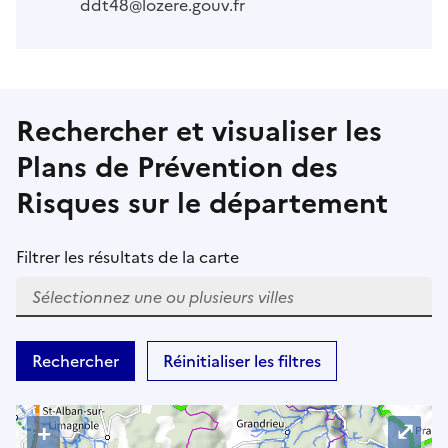
ddt48@lozere.gouv.fr
Rechercher et visualiser les
Plans de Prévention des
Risques sur le département
Filtrer les résultats de la carte
W
h
Rechercher
Réinitialiser les filtres
e
n
r
+
⤢