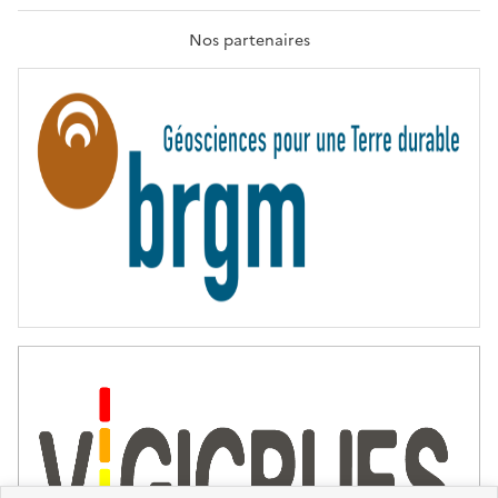
R
A
T
Nos partenaires
E
R
N
I
T
É