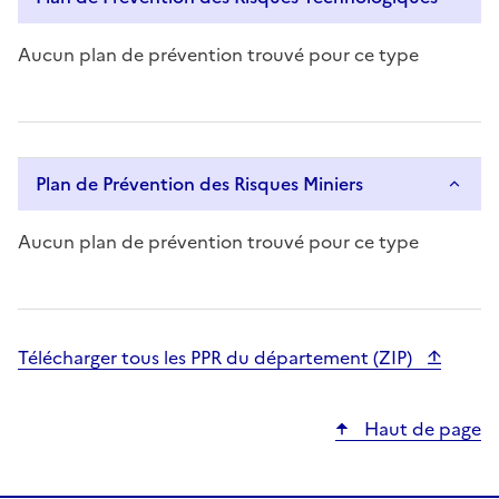
r
s
Aucun plan de prévention trouvé pour ce type
,
e
x
p
l
Plan de Prévention des Risques Miniers
o
r
Aucun plan de prévention trouvé pour ce type
e
b
y
t
o
Télécharger tous les PPR du département (ZIP)
u
c
Haut de page
h
o
r