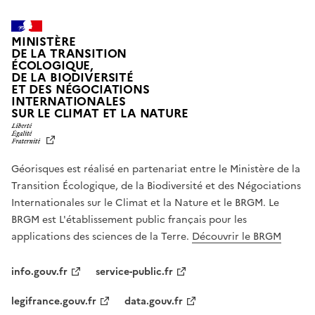
w
i
MINISTÈRE
t
DE LA TRANSITION
h
ÉCOLOGIQUE,
DE LA BIODIVERSITÉ
s
ET DES NÉGOCIATIONS
w
INTERNATIONALES
L
i
SUR LE CLIMAT ET LA NATURE
I
p
B
e
E
R
g
Géorisques est réalisé en partenariat entre le Ministère de la
T
e
É
Transition Écologique, de la Biodiversité et des Négociations
,
s
Internationales sur le Climat et la Nature et le BRGM. Le
É
t
G
BRGM est L'établissement public français pour les
u
A
applications des sciences de la Terre.
Découvrir le BRGM
L
r
I
e
T
info.gouv.fr
service-public.fr
É
s
,
.
legifrance.gouv.fr
data.gouv.fr
F