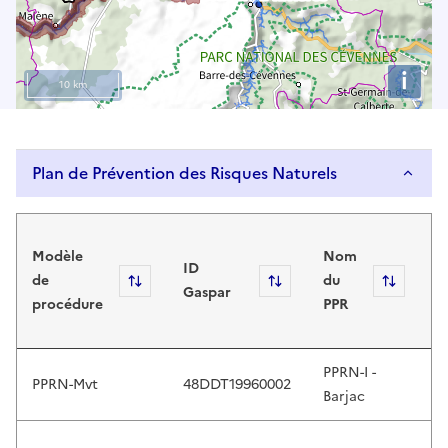
s
e
u
i
p
10 km
a
n
d
Plan de Prévention des Risques Naturels
d
o
Plan de Prévention des Risques Naturels
w
D
n
Modèle
Nom
d
ID
a
de
Sort
Sort
du
Sort
m
Gaspar
r
procédure
PPR
à
r
j
o
w
PPRN-I -
PPRN-Mvt
48DDT19960002
2
s
Barjac
t
o