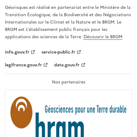
R
Géorisques est réalisé en partenariat entre le Ministère de la
T
É
Transition Écologique, de la Biodiversité et des Négociations
,
Internationales sur le Climat et la Nature et le BRGM. Le
É
G
BRGM est L'établissement public français pour les
A
applications des sciences de la Terre.
Découvrir le BRGM
L
I
T
info.gouv.fr
service-public.fr
É
,
legifrance.gouv.fr
data.gouv.fr
F
R
A
T
Nos partenaires
E
R
N
I
T
É