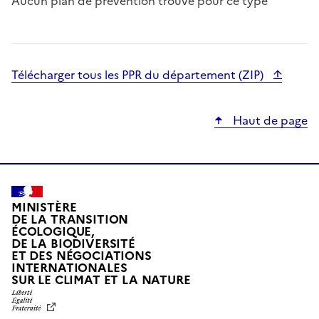
s
Aucun plan de prévention trouvé pour ce type
.
Télécharger tous les PPR du département (ZIP)
Haut de page
MINISTÈRE
DE LA TRANSITION
ÉCOLOGIQUE,
DE LA BIODIVERSITÉ
ET DES NÉGOCIATIONS
INTERNATIONALES
L
SUR LE CLIMAT ET LA NATURE
I
B
E