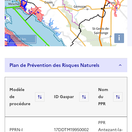
e
u
s
e
u
i
p
10 km
a
n
d
Plan de Prévention des Risques Naturels
d
o
Plan de Prévention des Risques Naturels
w
n
Modèle
Nom
a
de
Sort
ID Gaspar
Sort
du
Sort
r
procédure
PPR
r
o
w
PPR
s
PPRN-I
17DDTM19950002
Antezant-la-