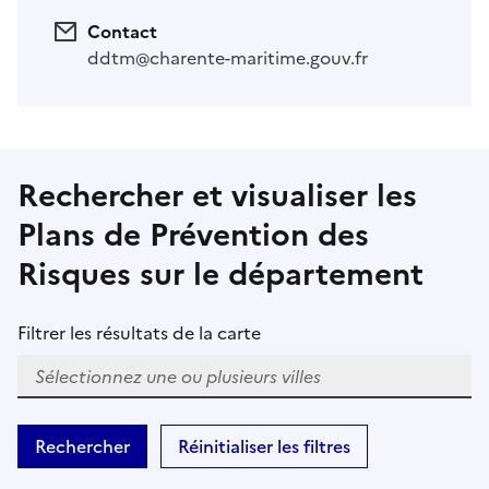
Contact
ddtm@charente-maritime.gouv.fr
Rechercher et visualiser les
Plans de Prévention des
Risques sur le département
Filtrer les résultats de la carte
W
h
Rechercher
Réinitialiser les filtres
e