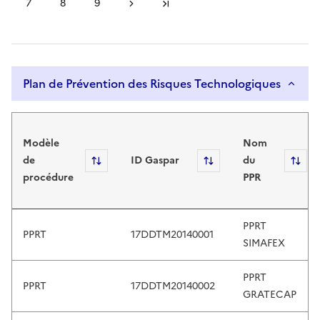
7
8
9
Page suivante
Dernière page
s
Page
Page
Page
e
r
s
,
Plan de Prévention des Risques Technologiques
e
x
Plan de Prévention des Risques Technol
p
l
Modèle
Nom
o
de
Sort
ID Gaspar
Sort
du
So
r
procédure
PPR
e
b
PPRT
y
PPRT
17DDTM20140001
SIMAFEX
t
o
PPRT
u
PPRT
17DDTM20140002
GRATECAP
c
h