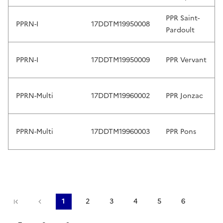
s
e
PPR Saint-
l
PPRN-I
17DDTM19950008
Pardoult
e
c
t
PPRN-I
17DDTM19950009
PPR Vervant
.
T
o
PPRN-Multi
17DDTM19960002
PPR Jonzac
u
c
h
PPRN-Multi
17DDTM19960003
PPR Pons
d
e
v
i
c
Première page
Page précédente
1
2
3
4
5
6
e
Page courante
Page
Page
Page
Page
Page
u