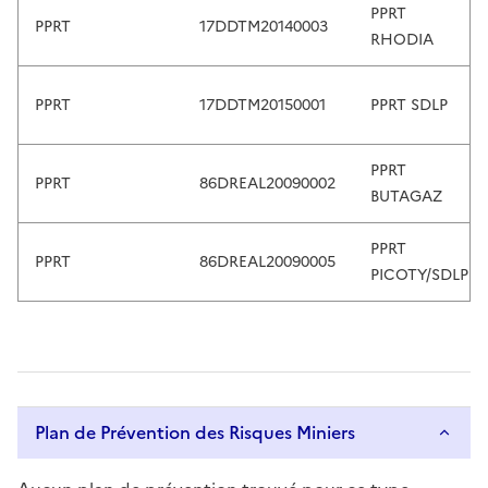
PPRT
o
PPRT
17DDTM20140003
RHODIA
r
w
i
PPRT
17DDTM20150001
PPRT SDLP
t
h
PPRT
s
PPRT
86DREAL20090002
BUTAGAZ
w
i
PPRT
p
PPRT
86DREAL20090005
PICOTY/SDLP
e
g
e
s
t
u
Plan de Prévention des Risques Miniers
r
e