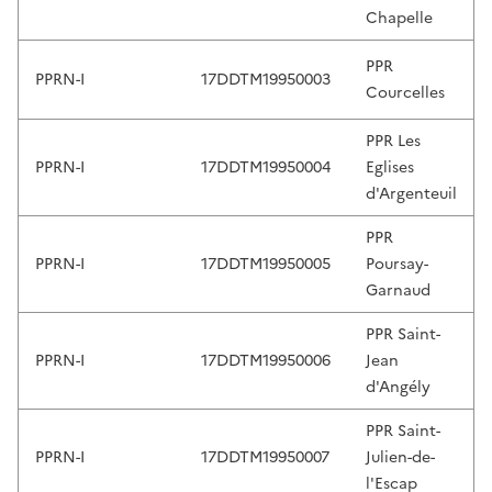
t
Chapelle
o
PPR
r
PPRN-I
17DDTM19950003
Courcelles
e
v
PPR Les
i
PPRN-I
17DDTM19950004
Eglises
e
d'Argenteuil
w
a
PPR
n
PPRN-I
17DDTM19950005
Poursay-
d
Garnaud
e
n
PPR Saint-
t
PPRN-I
17DDTM19950006
Jean
e
d'Angély
r
PPR Saint-
t
PPRN-I
17DDTM19950007
Julien-de-
o
l'Escap