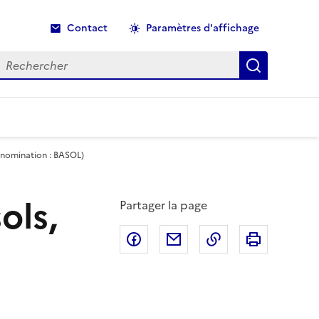
Contact
Paramètres d'affichage
echercher
Recherche
énomination : BASOL)
ols,
Partager la page
Partager sur Facebook
Partager par email
Copier dans le p
Imprimer