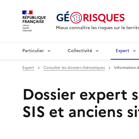
RÉPUBLIQUE
FRANÇAISE
Mieux connaître les risques sur le territ
Particulier
Collectivité
Expert
Expert
Consulter les dossiers thématiques
Information d
Dossier expert su
SIS et anciens si