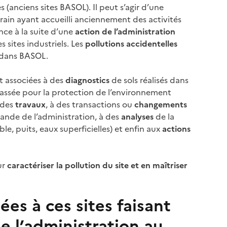
(anciens sites BASOL). Il peut s’agir d’une
errain ayant accueilli anciennement des activités
nce à la suite d’une
action de l’administration
s sites industriels. Les
pollutions accidentelles
e dans BASOL.
t associées à des
diagnostics
de sols réalisés dans
classée pour la protection de l’environnement
à des
travaux
, à des transactions ou
changements
ande de l’administration, à des
analyses
de la
e, puits, eaux superficielles) et enfin aux
actions
ur
caractériser la pollution du site et en maîtriser
ées à ces sites faisant
e l’administration au