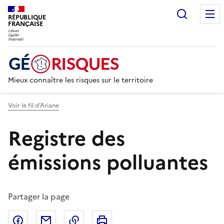
Recherc
RÉPUBLIQUE
FRANÇAISE
Mieux connaître les risques sur le territoire
Voir le fil d’Ariane
Registre des
émissions polluantes
Partager la page
Partager sur Facebook
Partager par email
Copier dans le presse-papier
Imprimer