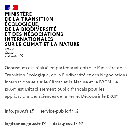
MINISTÈRE
DE LA TRANSITION
ÉCOLOGIQUE,
DE LA BIODIVERSITÉ
ET DES NÉGOCIATIONS
INTERNATIONALES
L
SUR LE CLIMAT ET LA NATURE
I
B
E
R
Géorisques est réalisé en partenariat entre le Ministère de la
T
É
Transition Écologique, de la Biodiversité et des Négociations
,
Internationales sur le Climat et la Nature et le BRGM. Le
É
G
BRGM est L'établissement public français pour les
A
applications des sciences de la Terre.
Découvrir le BRGM
L
I
T
info.gouv.fr
service-public.fr
É
,
legifrance.gouv.fr
data.gouv.fr
F
R