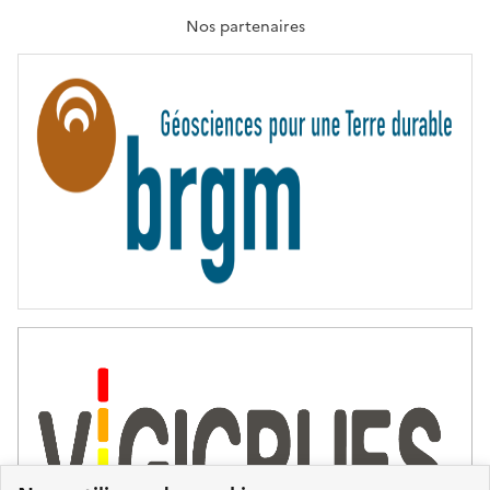
A
T
Nos partenaires
E
R
N
I
T
É